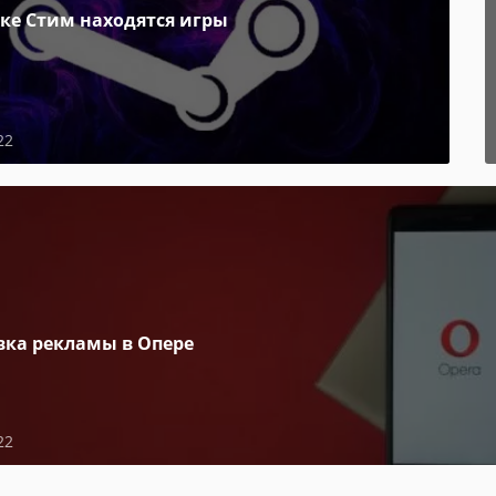
пке Стим находятся игры
22
вка рекламы в Опере
22