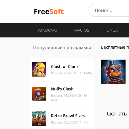
WINDOWS
MAC OS
LINUX
Популярные программы
Бесплатные 
Clash of Clans
Версия: 18.400.9 (52.81 МБ)
Null's Clash
Версия: 16.386.9 (254.84
МБ)
Скачать 
Retro Brawl Stars
Версия: 12.206 (83.74 МБ)