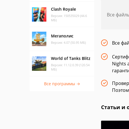
Clash Royale
Все файл
Версия: 150535029 (44.6
МБ)
Мегаполис
Все фа
Версия: 4.07 (50.95 МБ)
Сертифи
World of Tanks Blitz
Nights 
Версия: 11.12.0.39 (120.54
МБ)
гарант
Провер
Все программы →
Поэтом
Статьи и 