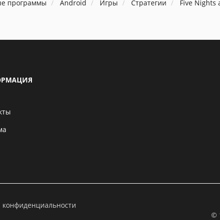
ые программы
Android
Игры
Стратегии
Five Nights 
РМАЦИЯ
кты
ма
а конфиденциальности
© 