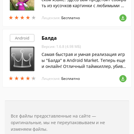
ть из кусочков картинки с любимыми пе
рсонажами.
★
★
★
★
★
★
★
★
★
★
Лицензия:
Бесплатно
Балда
Android
Версия: 1.6.8 (4.98 МБ)
Самая быстрая и умная реализация игр
ы "Балда" в Android Market. Теперь еще
и онлайн! Отличный таймкиллер, убива
й время с пользой для мозга!
★
★
★
★
★
★
★
★
★
★
Лицензия:
Бесплатно
Все файлы предоставленные на сайте —
оригинальные, мы не переупаковываем и не
изменяем файлы.