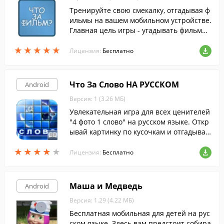
Тренируйте свою смекалку, отгадывая ф
ильмы на вашем мобильном устройстве.
Главная цель игры - угадывать фильмы
по их кадрам.
★
★
★
★
★
★
★
★
★
★
Лицензия:
Бесплатно
Что За Слово НА РУССКОМ
Android
Версия: 1 (3.26 МБ)
Увлекательная игра для всех ценителей
"4 фото 1 слово" на русском языке. Откр
ывай картинку по кусочкам и отгадывай
слово.
★
★
★
★
★
★
★
★
★
★
Лицензия:
Бесплатно
Маша и Медведь
Android
Версия: 1.29 (4.22 МБ)
Бесплатная мобильная для детей на рус
ском языке. Здесь вам предстоит собира