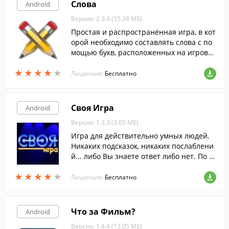
Слова
Android
Версия: 2.3.4 (55.38 МБ)
Простая и распространённая игра, в кот
орой необходимо составлять слова с по
мощью букв, расположенных на игрово
м поле.
★
★
★
★
★
★
★
★
★
★
Лицензия:
Бесплатно
Своя Игра
Android
Версия: 1.3.3 (3.05 МБ)
Игра для действительно умных людей.
Никаких подсказок, никаких послаблени
й... либо Вы знаете ответ либо нет. По м
отивам телевикторины "Своя Игра" ( Jeo
★
★
★
★
★
★
★
★
★
★
pardy ).
Лицензия:
Бесплатно
Что за Фильм?
Android
Версия: 1.4.4 (13.05 МБ)