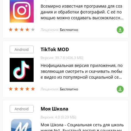
Всемирно известная программа для соз
дания и обработки фотографий. С её по
мощью можно создавать высококлассны
е снимки и накладывать на них огромно
★
★
★
★
★
★
★
★
★
★
е количество бесплатных фильтров и эф
Лицензия:
Бесплатно
фектов.
TikTok MOD
Android
Версия: 39.7.8 (406.3 МБ)
Неофициальная версия приложения, по
зволяющая смотреть и скачивать любы
е видео из популярной социальной сет
и, совершенно бесплатно и без реклам
★
★
★
★
★
★
★
★
★
★
ы.
Лицензия:
Бесплатно
Моя Школа
Android
Версия: 4.0 (0.29 МБ)
Моя Школа - Социальная сеть для школь
ников №1. Быстрый доступ в социальну