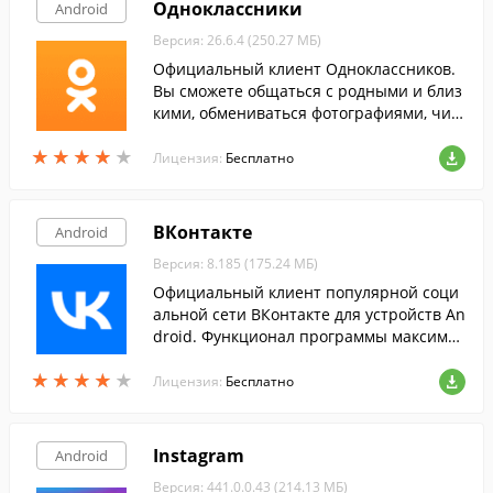
Одноклассники
Android
Версия: 26.6.4 (250.27 МБ)
Официальный клиент Одноклассников.
Вы сможете общаться с родными и близ
кими, обмениваться фотографиями, чит
ать ленту событий на их страницах, осу
★
★
★
★
★
★
★
★
★
★
ществлять бесплатные звонки через ин
Лицензия:
Бесплатно
тернет.
ВКонтакте
Android
Версия: 8.185 (175.24 МБ)
Официальный клиент популярной соци
альной сети ВКонтакте для устройств An
droid. Функционал программы максимал
ьно приближен к возможностям сайта.
★
★
★
★
★
★
★
★
★
★
Лицензия:
Бесплатно
Instagram
Android
Версия: 441.0.0.43 (214.13 МБ)