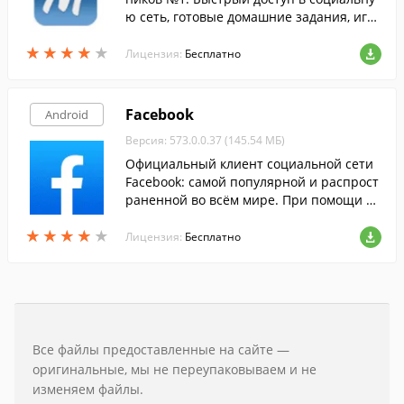
ю сеть, готовые домашние задания, игр
ы, конкурсы, онлайн консультации учит
★
★
★
★
★
★
★
★
★
★
елей.
Лицензия:
Бесплатно
Facebook
Android
Версия: 573.0.0.37 (145.54 МБ)
Официальный клиент социальной сети
Facebook: самой популярной и распрост
раненной во всём мире. При помощи да
нной программы, оставаться с друзьями
★
★
★
★
★
★
★
★
★
★
станет гораздо проще.
Лицензия:
Бесплатно
Все файлы предоставленные на сайте —
оригинальные, мы не переупаковываем и не
изменяем файлы.