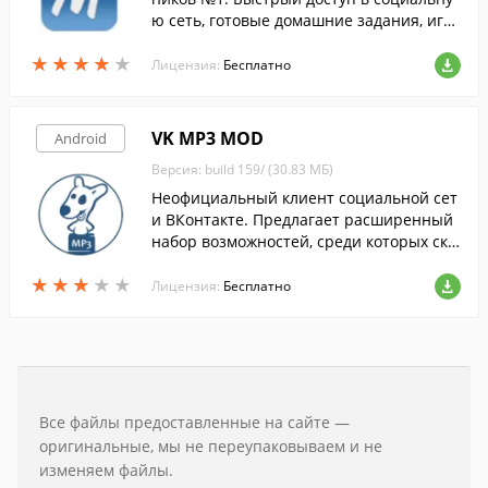
ю сеть, готовые домашние задания, игр
ы, конкурсы, онлайн консультации учит
★
★
★
★
★
★
★
★
★
★
елей.
Лицензия:
Бесплатно
VK MP3 MOD
Android
Версия: build 159/ (30.83 МБ)
Неофициальный клиент социальной сет
и ВКонтакте. Предлагает расширенный
набор возможностей, среди которых ска
чивание музыки и богатые возможности
★
★
★
★
★
★
★
★
★
★
кастомизации.
Лицензия:
Бесплатно
Все файлы предоставленные на сайте —
оригинальные, мы не переупаковываем и не
изменяем файлы.