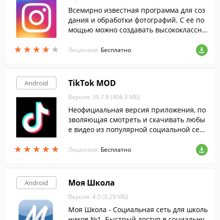
Всемирно известная программа для соз
дания и обработки фотографий. С её по
мощью можно создавать высококлассны
е снимки и накладывать на них огромно
★
★
★
★
★
★
★
★
★
★
е количество бесплатных фильтров и эф
Лицензия:
Бесплатно
фектов.
TikTok MOD
Android
Версия: 39.7.8 (406.3 МБ)
Неофициальная версия приложения, по
зволяющая смотреть и скачивать любы
е видео из популярной социальной сет
и, совершенно бесплатно и без реклам
★
★
★
★
★
★
★
★
★
★
ы.
Лицензия:
Бесплатно
Моя Школа
Android
Версия: 4.0 (0.29 МБ)
Моя Школа - Социальная сеть для школь
ников №1. Быстрый доступ в социальну