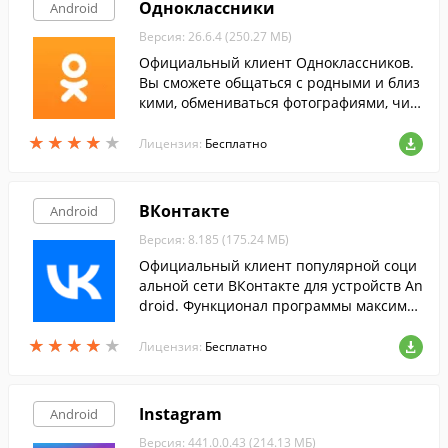
Одноклассники
Android
Версия: 26.6.4 (250.27 МБ)
Официальный клиент Одноклассников.
Вы сможете общаться с родными и близ
кими, обмениваться фотографиями, чит
ать ленту событий на их страницах, осу
★
★
★
★
★
★
★
★
★
★
ществлять бесплатные звонки через ин
Лицензия:
Бесплатно
тернет.
ВКонтакте
Android
Версия: 8.185 (175.24 МБ)
Официальный клиент популярной соци
альной сети ВКонтакте для устройств An
droid. Функционал программы максимал
ьно приближен к возможностям сайта.
★
★
★
★
★
★
★
★
★
★
Лицензия:
Бесплатно
Instagram
Android
Версия: 441.0.0.43 (214.13 МБ)