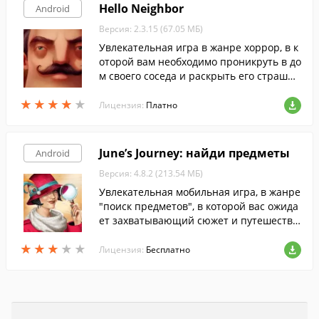
Hello Neighbor
Android
Версия: 2.3.15 (67.05 МБ)
Увлекательная игра в жанре хоррор, в к
оторой вам необходимо проникруть в до
м своего соседа и раскрыть его страшну
ю тайну.
★
★
★
★
★
★
★
★
★
★
Лицензия:
Платно
June’s Journey: найди предметы
Android
Версия: 4.8.2 (213.54 МБ)
Увлекательная мобильная игра, в жанре
"поиск предметов", в которой вас ожида
ет захватывающий сюжет и путешестви
я по всему миру.
★
★
★
★
★
★
★
★
★
★
Лицензия:
Бесплатно