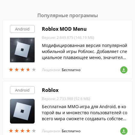
Популярные программы
Roblox MOD Menu
Android
Версия: 2.649.875 (146.19 МБ)
Модифицированная версия популярной
мобильной игры Роблокс. Добавляет спе
циальное плавающее меню, значитель
но расширяющее возможности игрока.
★
★
★
★
★
★
★
★
★
★
Лицензия:
Бесплатно
Roblox
Android
Версия: 2.733.988 (92.6 МБ)
Бесплатная ММО-игра для Android, в ко
торой вы и множество пользователей со
всего мира сможете создавать собствен
ные миры из всевозможных блоков.
★
★
★
★
★
★
★
★
★
★
Лицензия:
Бесплатно