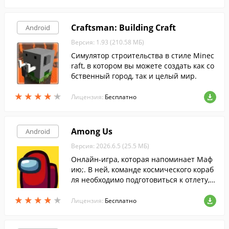
Craftsman: Building Craft
Android
Версия: 1.93 (210.58 МБ)
Симулятор строительства в стиле Minec
raft, в котором вы можете создать как со
бственный город, так и целый мир.
★
★
★
★
★
★
★
★
★
★
Лицензия:
Бесплатно
Among Us
Android
Версия: 2026.6.5 (25.5 МБ)
Онлайн-игра, которая напоминает Маф
ию;. В ней, команде космического кораб
ля необходимо подготовиться к отлету, н
о их задачу усложняет наличие предате
★
★
★
★
★
★
★
★
★
★
лей на борту.
Лицензия:
Бесплатно