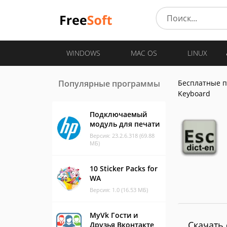
WINDOWS
MAC OS
LINUX
Популярные программы
Бесплатные 
Keyboard
Подключаемый
модуль для печати
Версия: 23.2.6.318 (69.88
МБ)
10 Sticker Packs for
WA
Версия: 1.0 (16.53 МБ)
MyVk Гости и
Скачать 
Друзья Вконтакте