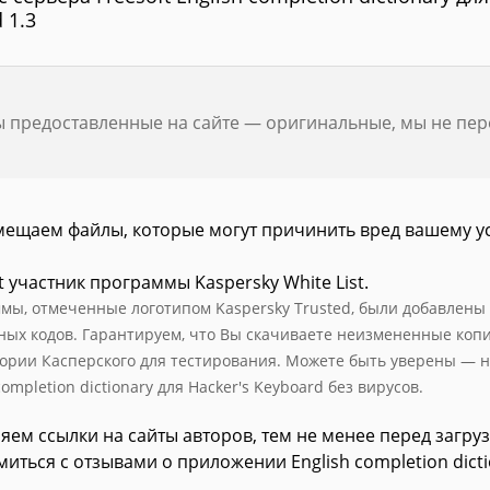
 1.3
ы предоставленные на сайте — оригинальные, мы не пе
мещаем файлы, которые могут причинить вред вашему у
t участник программы Kaspersky White List.
мы, отмеченные логотипом Kaspersky Trusted, были добавлены в 
ных кодов. Гарантируем, что Вы скачиваете неизмененные коп
ории Касперского для тестирования. Можете быть уверены — н
completion dictionary для Hacker's Keyboard без вирусов.
яем ссылки на сайты авторов, тем не менее перед загру
иться с отзывами о приложении English completion dict