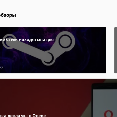
обзоры
пке Стим находятся игры
22
вка рекламы в Опере