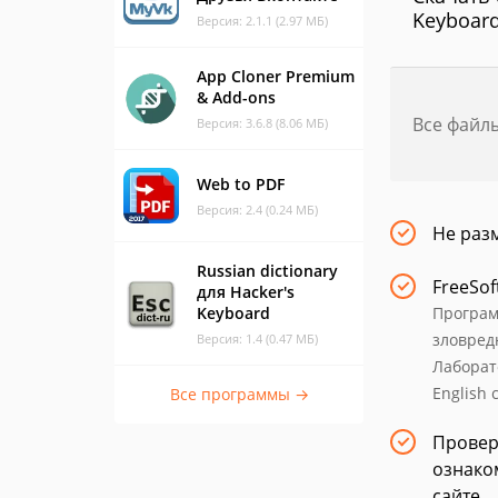
Keyboard
Версия: 2.1.1 (2.97 МБ)
App Cloner Premium
& Add-ons
Все файл
Версия: 3.6.8 (8.06 МБ)
Web to PDF
Версия: 2.4 (0.24 МБ)
Не раз
Russian dictionary
FreeSof
для Hacker's
Keyboard
Програм
зловред
Версия: 1.4 (0.47 МБ)
Лаборат
English 
Все программы →
Провер
ознаком
сайте.