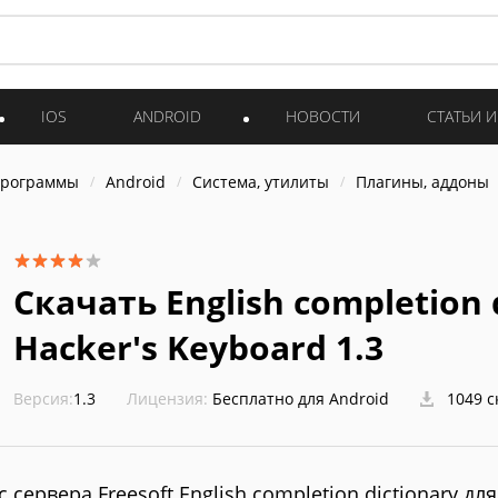
IOS
ANDROID
НОВОСТИ
СТАТЬИ 
программы
Android
Система, утилиты
Плагины, аддоны
Скачать English completion 
Hacker's Keyboard 1.3
Версия:
1.3
Лицензия:
Бесплатно для Android
1049 с
с сервера Freesoft English completion dictionary для