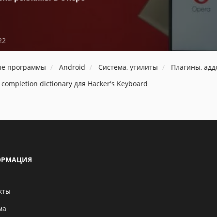
22
ые программы
Android
Система, утилиты
Плагины, ад
 completion dictionary для Hacker's Keyboard
РМАЦИЯ
кты
ма