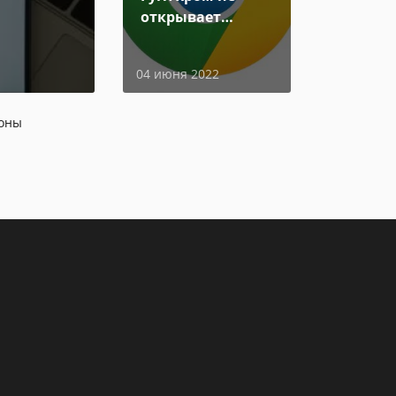
открывает
страницы
04 июня 2022
доны