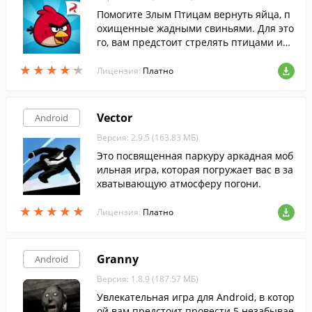
Помогите Злым Птицам вернуть яйца, п
охищенные жадными свиньями. Для это
го, вам предстоит стрелять птицами из
рогатки, уничтожая свиней.
★
★
★
★
★
★
★
★
★
★
Лицензия:
Платно
Vector
Android
Версия: 2.9.5 (163.83 МБ)
Это посвященная паркуру аркадная моб
ильная игра, которая погружает вас в за
хватывающую атмосферу погони.
★
★
★
★
★
★
★
★
★
★
Лицензия:
Платно
Granny
Android
Версия: 1.8.9 (187.57 МБ)
Увлекательная игра для Android, в котор
ой вам предстоит провести 5 незабывае