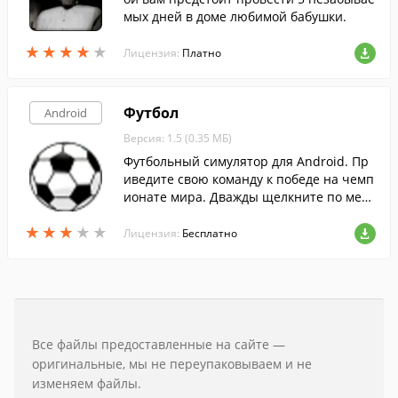
мых дней в доме любимой бабушки.
★
★
★
★
★
★
★
★
★
★
Лицензия:
Платно
Футбол
Android
Версия: 1.5 (0.35 МБ)
Футбольный симулятор для Android. Пр
иведите свою команду к победе на чемп
ионате мира. Дважды щелкните по мест
у, куда вы хотите направить мяч.
★
★
★
★
★
★
★
★
★
★
Лицензия:
Бесплатно
Все файлы предоставленные на сайте —
оригинальные, мы не переупаковываем и не
изменяем файлы.