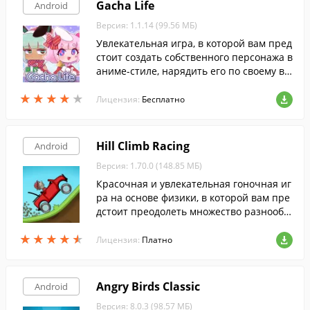
Gacha Life
Android
Версия: 1.1.14 (99.56 МБ)
Увлекательная игра, в которой вам пред
стоит создать собственного персонажа в
аниме-стиле, нарядить его по своему вк
усу и исследовать различные локации, в
★
★
★
★
★
★
★
★
★
★
заимодействуя с другими персонажами.
Лицензия:
Бесплатно
Hill Climb Racing
Android
Версия: 1.70.0 (148.85 МБ)
Красочная и увлекательная гоночная иг
ра на основе физики, в которой вам пре
дстоит преодолеть множество разнообр
азных трасс.
★
★
★
★
★
★
★
★
★
★
Лицензия:
Платно
Angry Birds Classic
Android
Версия: 8.0.3 (98.57 МБ)