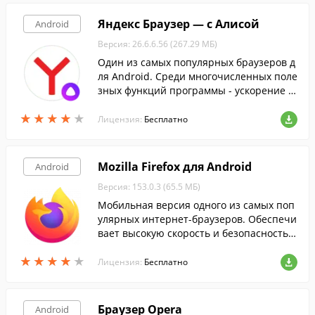
Яндекс Браузер — с Алисой
Android
Версия: 26.6.6.56 (267.29 МБ)
Один из самых популярных браузеров д
ля Android. Среди многочисленных поле
зных функций программы - ускорение з
агрузки страниц и сжатие трафика при
★
★
★
★
★
★
★
★
★
★
помощи режима Турбо 2.0.
Лицензия:
Бесплатно
Mozilla Firefox для Android
Android
Версия: 153.0.3 (65.5 МБ)
Мобильная версия одного из самых поп
улярных интернет-браузеров. Обеспечи
вает высокую скорость и безопасность в
еб-серфинга, а так же поддержку HTML5
★
★
★
★
★
★
★
★
★
★
и онлайн видео.
Лицензия:
Бесплатно
Браузер Opera
Android