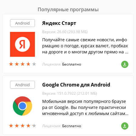
Популярные программы
Яндекс Старт
Android
Версия: 26.60 (293.98 МБ)
Получайте самые свежие новости, инфо
рмацию о погоде, курсах валют, пробках
на дороге и о многом другом прямо на э
кране своего мобильного устройства, пр
★
★
★
★
★
★
★
★
★
★
и помощи этой программы.
Лицензия:
Бесплатно
Google Chrome для Android
Android
Версия: 151.0.7922 (212.01 МБ)
Мобильная версия популярного браузе
ра от Google. Вы получите практически
мгновенный доступ к любимым сайтам
и сможете синхронизировать закладки
★
★
★
★
★
★
★
★
★
★
и прочие данные с другими своими устр
Лицензия:
Бесплатно
ойствами.