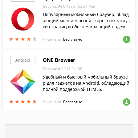
Версия: 94.0.4936. (53.34 МБ)
Популярный мобильный браузер, облад
ающий молниеносной скоростью загруз
ки страниц и обеспечивающий надежну
ю защиту данных в сети.
★
★
★
★
★
★
★
★
★
★
Лицензия:
Бесплатно
ONE Browser
Android
Версия: 4.2.2 (7.91 МБ)
Удобный и быстрый мобильный браузе
р для гаджетов на Android, обладающий
полной поддержкой HTML5.
★
★
★
★
★
★
★
★
★
★
Лицензия:
Бесплатно