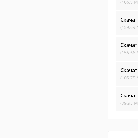
(106.9 М
Скачат
(159.69 
Скачат
(155.66 
Скачат
(105.75 
Скачат
(79.95 М