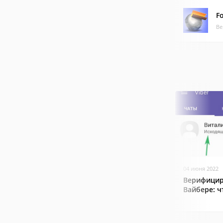
Fo
Ве
04 июня 2022
Верифицир
Вайбере: ч