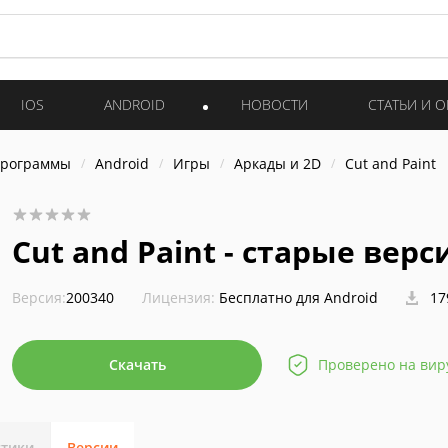
IOS
ANDROID
НОВОСТИ
СТАТЬИ И 
программы
Android
Игры
Аркады и 2D
Cut and Paint
Cut and Paint - старые верс
Версия:
200340
Лицензия:
Бесплатно для Android
17
Скачать
Проверено на вир
стики
Версии