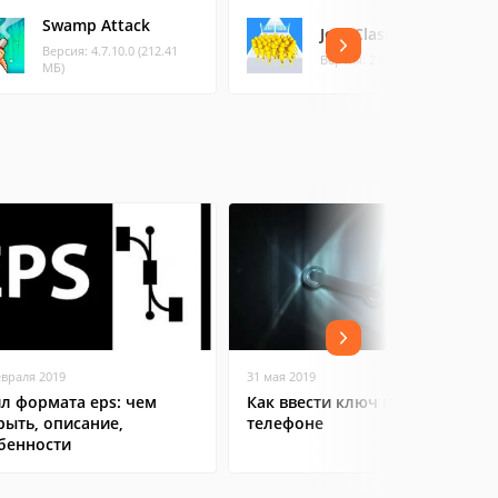
Swamp Attack
Join Clash
Версия: 4.7.10.0 (212.41
Версия: 2.48.3 (122.43 МБ)
МБ)
евраля 2019
31 мая 2019
л формата eps: чем
Как ввести ключ в Steam на
рыть, описание,
телефоне
бенности