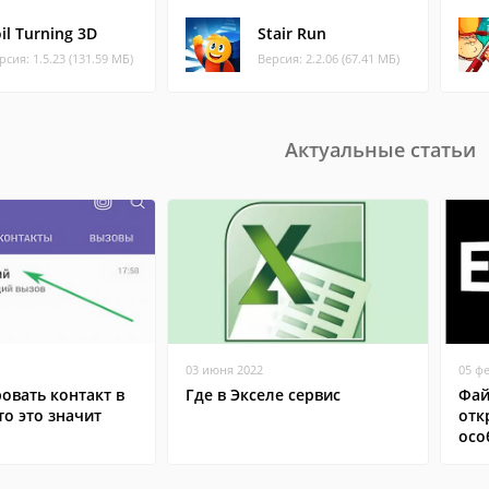
il Turning 3D
Stair Run
рсия: 1.5.23 (131.59 МБ)
Версия: 2.2.06 (67.41 МБ)
Актуальные статьи
03 июня 2022
05 ф
овать контакт в
Где в Экселе сервис
Фай
то это значит
отк
осо