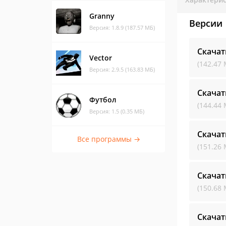
Granny
Версии
Версия: 1.8.9 (187.57 МБ)
Скачат
Vector
(142.47 
Версия: 2.9.5 (163.83 МБ)
Скачат
Футбол
(144.44 
Версия: 1.5 (0.35 МБ)
Скачат
Все программы →
(151.26 
Скачат
(150.68 
Скачат