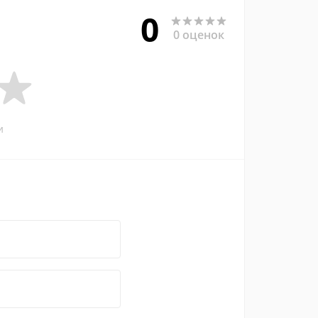
0
0 оценок
и