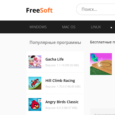
WINDOWS
MAC OS
LINUX
Популярные программы
Бесплатные 
Gacha Life
Версия: 1.1.14 (99.56 МБ)
Hill Climb Racing
Версия: 1.70.0 (148.85 МБ)
Angry Birds Classic
Версия: 8.0.3 (98.57 МБ)
Характери