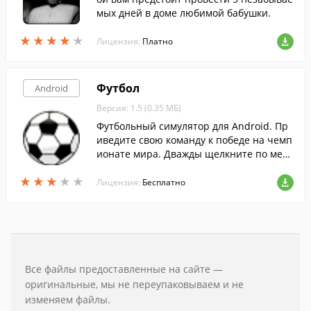
мых дней в доме любимой бабушки.
★
★
★
★
★
★
★
★
★
★
Лицензия:
Платно
Футбол
Android
Версия: 1.5 (0.35 МБ)
Футбольный симулятор для Android. Пр
иведите свою команду к победе на чемп
ионате мира. Дважды щелкните по мест
у, куда вы хотите направить мяч.
★
★
★
★
★
★
★
★
★
★
Лицензия:
Бесплатно
Все файлы предоставленные на сайте —
оригинальные, мы не переупаковываем и не
изменяем файлы.