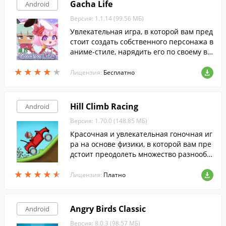
Gacha Life
Android
Версия: 1.1.14 (99.56 МБ)
Увлекательная игра, в которой вам пред
стоит создать собственного персонажа в
аниме-стиле, нарядить его по своему вк
усу и исследовать различные локации, в
★
★
★
★
★
★
★
★
★
★
заимодействуя с другими персонажами.
Лицензия:
Бесплатно
Hill Climb Racing
Android
Версия: 1.70.0 (148.85 МБ)
Красочная и увлекательная гоночная иг
ра на основе физики, в которой вам пре
дстоит преодолеть множество разнообр
азных трасс.
★
★
★
★
★
★
★
★
★
★
Лицензия:
Платно
Angry Birds Classic
Android
Версия: 8.0.3 (98.57 МБ)