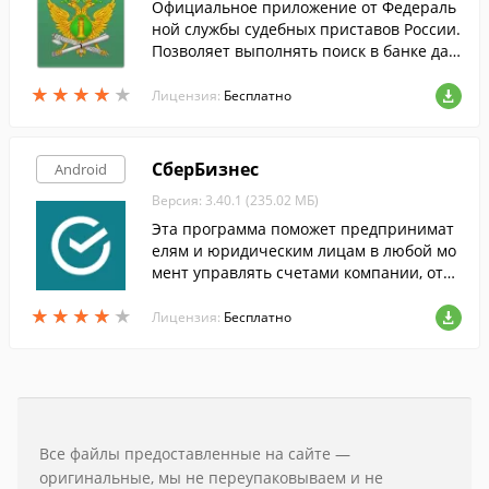
Официальное приложение от Федераль
ной службы судебных приставов России.
Позволяет выполнять поиск в банке дан
ных исполнительных производств.
★
★
★
★
★
★
★
★
★
★
Лицензия:
Бесплатно
СберБизнес
Android
Версия: 3.40.1 (235.02 МБ)
Эта программа поможет предпринимат
елям и юридическим лицам в любой мо
мент управлять счетами компании, откр
ытыми в Сбербанке России.
★
★
★
★
★
★
★
★
★
★
Лицензия:
Бесплатно
Все файлы предоставленные на сайте —
оригинальные, мы не переупаковываем и не