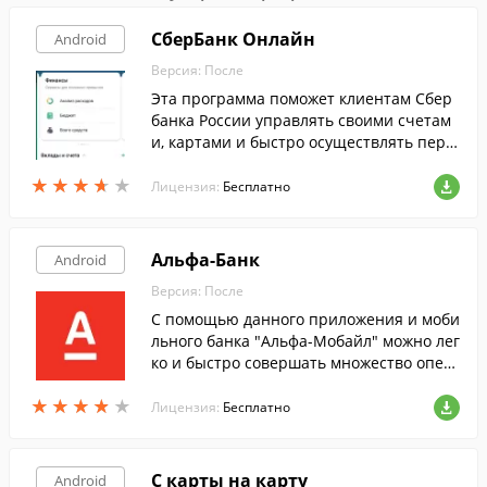
СберБанк Онлайн
Android
Версия: После
Эта программа поможет клиентам Сбер
банка России управлять своими счетам
и, картами и быстро осуществлять пере
воды, используя только свое Android-уст
★
★
★
★
★
★
★
★
★
★
ройство.
Лицензия:
Бесплатно
Альфа-Банк
Android
Версия: После
С помощью данного приложения и моби
льного банка "Альфа-Мобайл" можно лег
ко и быстро совершать множество опер
аций: получать информацию об остатка
★
★
★
★
★
★
★
★
★
★
х на счетах, совершать переводы и т. д.
Лицензия:
Бесплатно
С карты на карту
Android