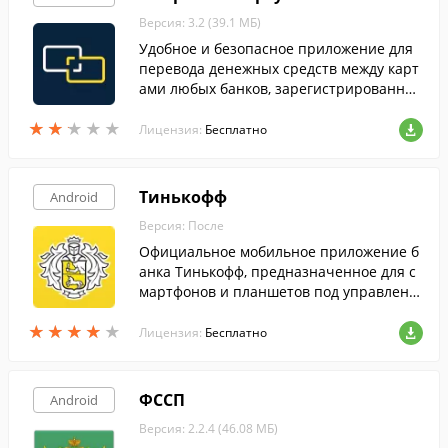
Версия: 3.2 (39.1 МБ)
Удобное и безопасное приложение для
перевода денежных средств между карт
ами любых банков, зарегистрированных
в РФ.
★
★
★
★
★
★
★
★
★
★
Лицензия:
Бесплатно
Тинькофф
Android
Версия: После
Официальное мобильное приложение б
анка Тинькофф, предназначенное для с
мартфонов и планшетов под управлени
ем Android.
★
★
★
★
★
★
★
★
★
★
Лицензия:
Бесплатно
ФССП
Android
Версия: 2.2.4 (46.08 МБ)