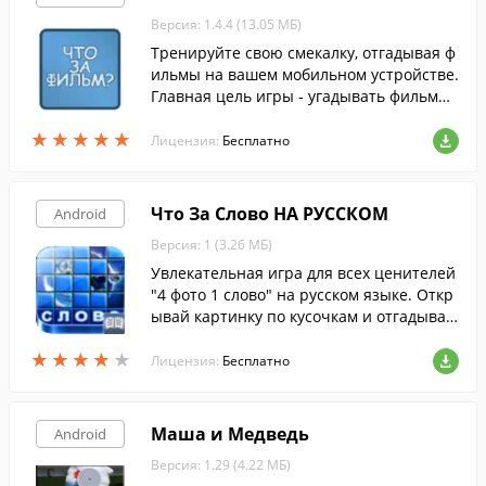
Версия: 1.4.4 (13.05 МБ)
Тренируйте свою смекалку, отгадывая ф
ильмы на вашем мобильном устройстве.
Главная цель игры - угадывать фильмы
по их кадрам.
★
★
★
★
★
★
★
★
★
★
Лицензия:
Бесплатно
Что За Слово НА РУССКОМ
Android
Версия: 1 (3.26 МБ)
Увлекательная игра для всех ценителей
"4 фото 1 слово" на русском языке. Откр
ывай картинку по кусочкам и отгадывай
слово.
★
★
★
★
★
★
★
★
★
★
Лицензия:
Бесплатно
Маша и Медведь
Android
Версия: 1.29 (4.22 МБ)