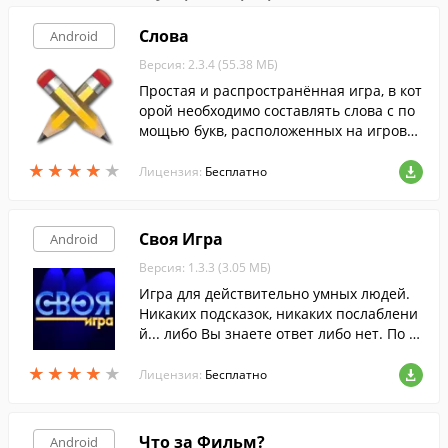
Слова
Android
Версия: 2.3.4 (55.38 МБ)
Простая и распространённая игра, в кот
орой необходимо составлять слова с по
мощью букв, расположенных на игрово
м поле.
★
★
★
★
★
★
★
★
★
★
Лицензия:
Бесплатно
Своя Игра
Android
Версия: 1.3.3 (3.05 МБ)
Игра для действительно умных людей.
Никаких подсказок, никаких послаблени
й... либо Вы знаете ответ либо нет. По м
отивам телевикторины "Своя Игра" ( Jeo
★
★
★
★
★
★
★
★
★
★
pardy ).
Лицензия:
Бесплатно
Что за Фильм?
Android