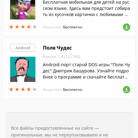
Бесплатная мобильная для детей на рус
ском языке. Здесь вам предстоит собира
ть из кусочков картинки с любимыми пе
рсонажами.
★
★
★
★
★
★
★
★
★
★
Лицензия:
Бесплатно
Поле Чудес
Android
Версия: 1.4 (2.67 МБ)
Android-порт старой DOS-игры "Поле-Чу
дес" Дмитрия Башурова. Узнайте подро
бнее о программе и скачайте бесплатн
о!
★
★
★
★
★
★
★
★
★
★
Лицензия:
Бесплатно
Все файлы предоставленные на сайте —
оригинальные, мы не переупаковываем и не