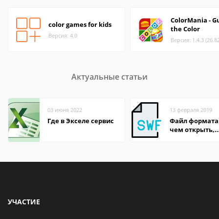
ColorMania - G
color games for kids
the Color
Версия: 4.0
Версия: 1.4.3 (26.8
Актуальные статьи
03 июня 2022
13 февраля 2019
Где в Экселе сервис
Файл формата
чем открыть,
описание,
особенности
УЧАСТИЕ