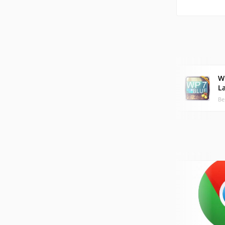
W
L
Ве