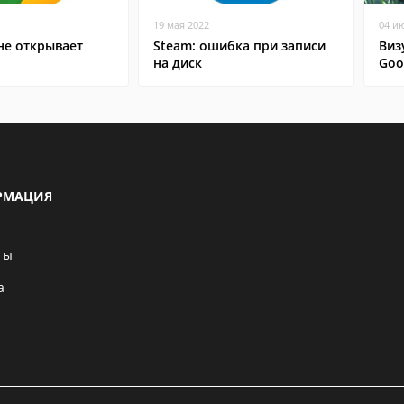
19 мая 2022
04 и
не открывает
Steam: ошибка при записи
Виз
на диск
Goo
РМАЦИЯ
ты
а