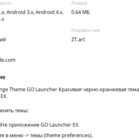
мость
Размер
.x, Android 3.x, Android 4.x,
0.64 МБ
.x
Разработчик
кий
ZT.art
gle.com
ие
ange Theme GO Launcher Красивая черно-оранжевая те
EX.
енять темы:
йте приложение GO Launcher EX.
е в меню -> темы (theme preferences).