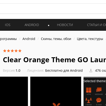
IOS
ANDROID
НОВОСТИ
СТАТЬИ И 
программы
Android
Скины, темы, обои
Цвета, текстуры
Clear Orange Theme GO Lau
Версия:
1.0
Лицензия:
Бесплатно для Android
476 ск