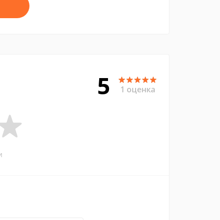
5
1 оценка
и