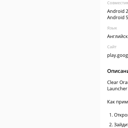
Совмести
Android 2
Android 5
Язык
Английс
Сайт
play.goo
Описан
Clear Or
Launcher 
Как прим
Откро
Зайдит