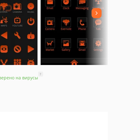
?
верено на вирусы