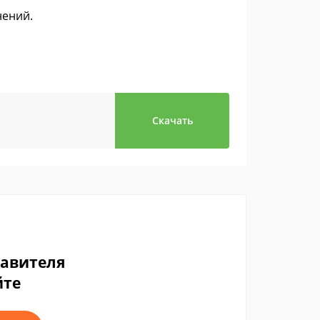
нений.
Скачать
тавителя
йте