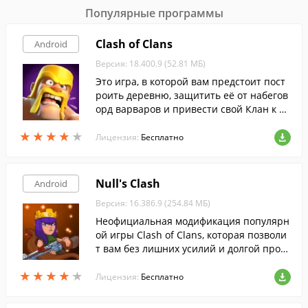
Популярные программы
Clash of Clans
Android
Версия: 18.400.9 (52.81 МБ)
Это игра, в которой вам предстоит пост
роить деревню, защитить её от набегов
орд варваров и привести свой Клан к по
беде.
★
★
★
★
★
★
★
★
★
★
Лицензия:
Бесплатно
Null's Clash
Android
Версия: 16.386.9 (254.84 МБ)
Неофициальная модификация популярн
ой игры Clash of Clans, которая позволи
т вам без лишних усилий и долгой прока
чки получить неограниченные ресурсы
★
★
★
★
★
★
★
★
★
★
для строительства и тренировки войск.
Лицензия:
Бесплатно