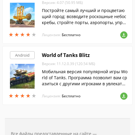
Версия: 4.07 (50.95 МБ)
Постройте самый лучший и процветаю
щий город: возводите роскошные небос
кребы, стройте порты, аэропорты, управ
ляйте бюджетами и благополучием жит
★
★
★
★
★
★
★
★
★
★
елей.
Лицензия:
Бесплатно
World of Tanks Blitz
Android
Версия: 11.12.0.39 (120.54 МБ)
Мобильная версия популярной игры Wo
rld of Tanks. Программа позволит вам ср
азиться с другими игроками в увлекател
ьных боях 7 на 7 на более, чем 100 леге
★
★
★
★
★
★
★
★
★
★
ндарных боевых машинах.
Лицензия:
Бесплатно
Все файлы предоставленные на сайте —