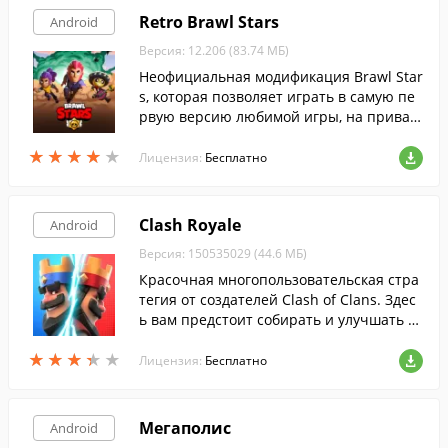
Retro Brawl Stars
Android
Версия: 12.206 (83.74 МБ)
Неофициальная модификация Brawl Star
s, которая позволяет играть в самую пе
рвую версию любимой игры, на приват
ном сервере.
★
★
★
★
★
★
★
★
★
★
Лицензия:
Бесплатно
Clash Royale
Android
Версия: 150535029 (44.6 МБ)
Красочная многопользовательская стра
тегия от создателей Clash of Clans. Здес
ь вам предстоит собирать и улучшать д
есятки хорошо знакомых карт и сражать
★
★
★
★
★
★
★
★
★
★
ся с многочисленными противниками н
Лицензия:
Бесплатно
а арене.
Мегаполис
Android