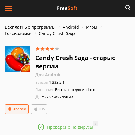
Бесплатные программы
Android
Игры
Головоломки
Candy Crush Saga
Candy Crush Saga - старые
версии
Для Android
Версия:
1.333.2.1
Лицензия:
Бесплатно для Android
5278 скачиваний
Android
iOS
?
Проверено на вирусы