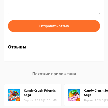
Отправить отзыв
Отзывы
Похожие приложения
Candy Crush Friends
Candy Crush S
Saga
Saga
Версия: 5.5.2.0 (110.31 МБ)
Версия: 1.324.3 (9