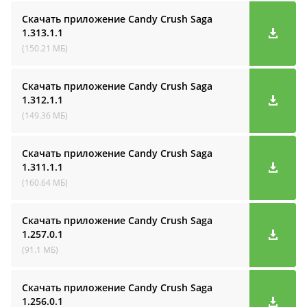
Скачать приложение Candy Crush Saga
1.313.1.1
(150.21 МБ)
Скачать приложение Candy Crush Saga
1.312.1.1
(149.36 МБ)
Скачать приложение Candy Crush Saga
1.311.1.1
(160.64 МБ)
Скачать приложение Candy Crush Saga
1.257.0.1
(91.1 МБ)
Скачать приложение Candy Crush Saga
1.256.0.1