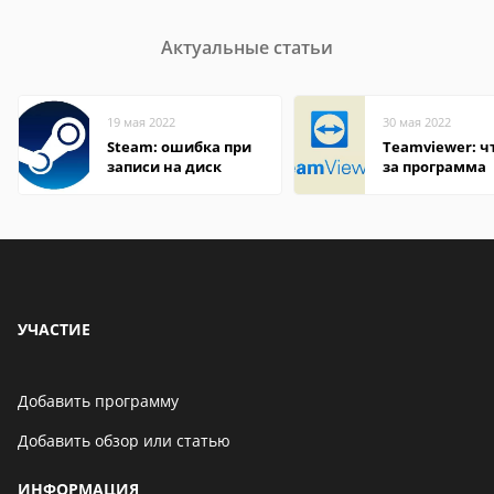
Актуальные статьи
19 мая 2022
30 мая 2022
Steam: ошибка при
Teamviewer: чт
записи на диск
за программа
УЧАСТИЕ
Добавить программу
Добавить обзор или статью
ИНФОРМАЦИЯ