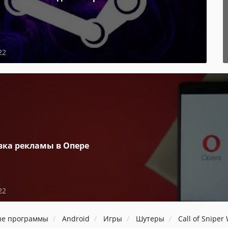
22
вка рекламы в Опере
22
ые программы
Android
Игры
Шутеры
Call of Snipe