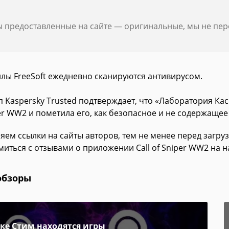
ы предоставленные на сайте — оригинальные, мы не пе
йлы FreeSoft ежедневно сканируются антивирусом.
п Kaspersky Trusted подтверждает, что «Лаборатория Ка
er WW2 и пометила его, как безопасное и не содержащее
яем ссылки на сайты авторов, тем не менее перед загру
миться с отзывами о приложении Call of Sniper WW2 на н
обзоры
пке Стим находятся игры