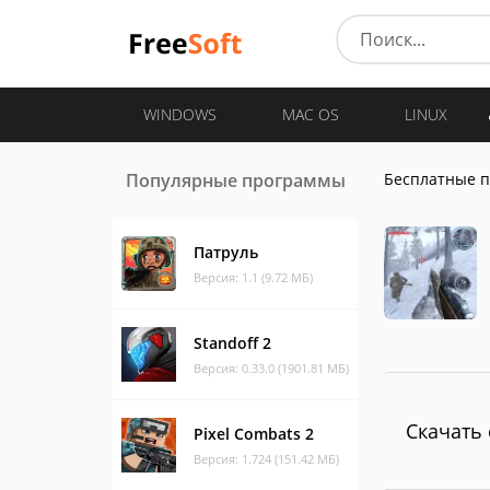
WINDOWS
MAC OS
LINUX
Популярные программы
Бесплатные 
Патруль
Версия: 1.1 (9.72 МБ)
Standoff 2
Версия: 0.33.0 (1901.81 МБ)
Скачать 
Pixel Combats 2
Версия: 1.724 (151.42 МБ)