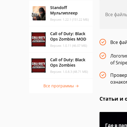
Standoff
Мультиплеер
Все файл
Версия: 1.22.1 (151.22 МБ)
Call of Duty: Black
Ops Zombies MOD
Все фа
Версия: 1.0.11 (46.07 МБ)
Логоти
Call of Duty: Black
of Snip
Ops Zombies
Версия: 1.0.8.3 (48.71 МБ)
Провер
ознако
Все программы →
Статьи и 
Где в па