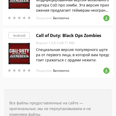
шутера CoD про зомби. Эта версия прил
ожения предлагает геймерам неограни
ченные деньги в игре.
★
★
★
★
★
★
★
★
★
★
Лицензия:
Бесплатно
Call of Duty: Black Ops Zombies
Android
Версия: 1.0.8.3 (48.71 МБ)
Специальная версия популярного шуте
ра от первого лица, в которой вам предс
тоит сражаться с ордами нежити.
★
★
★
★
★
★
★
★
★
★
Лицензия:
Бесплатно
Все файлы предоставленные на сайте —
оригинальные, мы не переупаковываем и не
изменяем файлы.