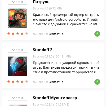
Патруль
Android
Версия: 1.1 (9.72 МБ)
Красочный трехмерный шутер от треть
его лица для Android-устройств. Играйт
е вместе с друзьями и сражайтесь с опа
сными монстрами во время прохождени
★
★
★
★
★
★
★
★
★
★
я игровых миссий.
Лицензия:
Бесплатно
Standoff 2
Android
Версия: 0.33.0 (1901.81 МБ)
Продолжение популярной одноименной
игры. Вам вновь предстоит принять уча
стие в противостоянии террористов и с
ил спецназначения в 3 доступных режи
★
★
★
★
★
★
★
★
★
★
мах.
Лицензия:
Бесплатно
Standoff Мультиплеер
Android
Версия: 1.22.1 (151.22 МБ)