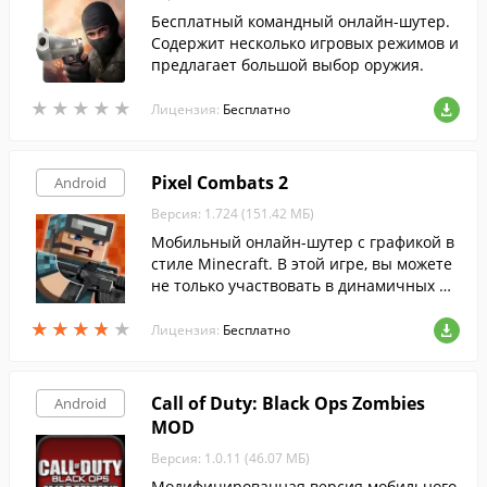
Бесплатный командный онлайн-шутер.
Содержит несколько игровых режимов и
предлагает большой выбор оружия.
★
★
★
★
★
★
★
★
★
★
Лицензия:
Бесплатно
Pixel Combats 2
Android
Версия: 1.724 (151.42 МБ)
Мобильный онлайн-шутер с графикой в
стиле Minecraft. В этой игре, вы можете
не только участвовать в динамичных пе
рестрелках, но и полностью разбирать
★
★
★
★
★
★
★
★
★
★
игровые карты и строить их заново.
Лицензия:
Бесплатно
Call of Duty: Black Ops Zombies
Android
MOD
Версия: 1.0.11 (46.07 МБ)
Модифицированная версия мобильного