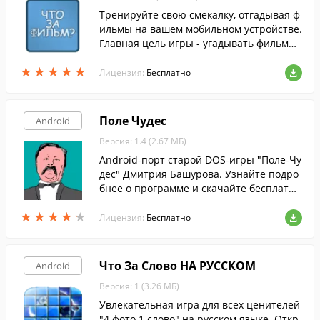
Тренируйте свою смекалку, отгадывая ф
ильмы на вашем мобильном устройстве.
Главная цель игры - угадывать фильмы
по их кадрам.
★
★
★
★
★
★
★
★
★
★
Лицензия:
Бесплатно
Поле Чудес
Android
Версия: 1.4 (2.67 МБ)
Android-порт старой DOS-игры "Поле-Чу
дес" Дмитрия Башурова. Узнайте подро
бнее о программе и скачайте бесплатн
о!
★
★
★
★
★
★
★
★
★
★
Лицензия:
Бесплатно
Что За Слово НА РУССКОМ
Android
Версия: 1 (3.26 МБ)
Увлекательная игра для всех ценителей
"4 фото 1 слово" на русском языке. Откр