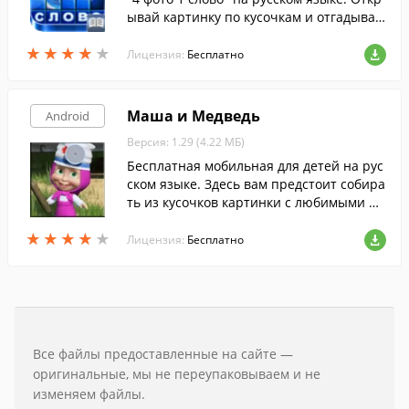
ывай картинку по кусочкам и отгадывай
слово.
★
★
★
★
★
★
★
★
★
★
Лицензия:
Бесплатно
Маша и Медведь
Android
Версия: 1.29 (4.22 МБ)
Бесплатная мобильная для детей на рус
ском языке. Здесь вам предстоит собира
ть из кусочков картинки с любимыми пе
рсонажами.
★
★
★
★
★
★
★
★
★
★
Лицензия:
Бесплатно
Все файлы предоставленные на сайте —
оригинальные, мы не переупаковываем и не
изменяем файлы.