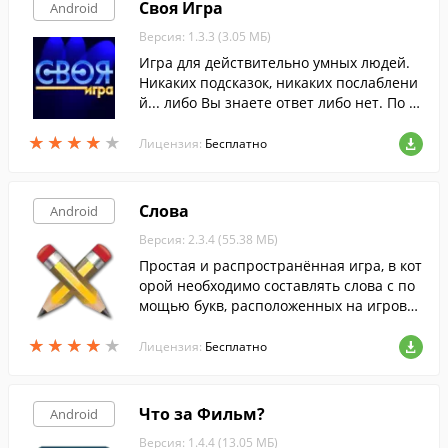
Своя Игра
Android
Версия: 1.3.3 (3.05 МБ)
Игра для действительно умных людей.
Никаких подсказок, никаких послаблени
й... либо Вы знаете ответ либо нет. По м
отивам телевикторины "Своя Игра" ( Jeo
★
★
★
★
★
★
★
★
★
★
pardy ).
Лицензия:
Бесплатно
Слова
Android
Версия: 2.3.4 (55.38 МБ)
Простая и распространённая игра, в кот
орой необходимо составлять слова с по
мощью букв, расположенных на игрово
м поле.
★
★
★
★
★
★
★
★
★
★
Лицензия:
Бесплатно
Что за Фильм?
Android
Версия: 1.4.4 (13.05 МБ)