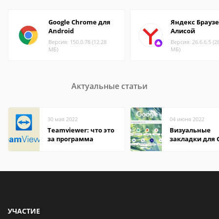
Google Chrome для
Яндекс Браузе
Android
Алисой
Версия: 150.0.78 (12.28
Версия: 26.6.6.5 (2
МБ)
МБ)
Актуальные статьи
30 мая 2022
04 июня 2022
Teamviewer: что это
Визуальные
за программа
закладки для 
Chrome
УЧАСТИЕ