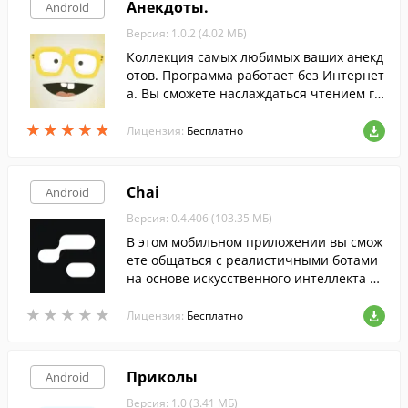
Анекдоты.
Android
Версия: 1.0.2 (4.02 МБ)
Коллекция самых любимых ваших анекд
отов. Программа работает без Интернет
а. Вы сможете наслаждаться чтением гд
е-бы Вы не находились в метро, дома ил
★
★
★
★
★
★
★
★
★
★
и в командировке.
Лицензия:
Бесплатно
Chai
Android
Версия: 0.4.406 (103.35 МБ)
В этом мобильном приложении вы смож
ете общаться с реалистичными ботами
на основе искусственного интеллекта и
даже создавать своих собственных уник
★
★
★
★
★
★
★
★
★
★
альных персонажей.
Лицензия:
Бесплатно
Приколы
Android
Версия: 1.0 (3.41 МБ)