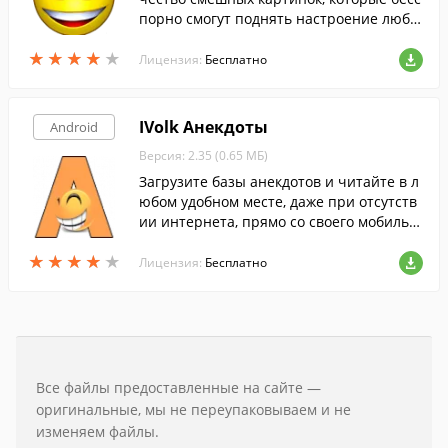
порно смогут поднять настроение любо
му.
★
★
★
★
★
★
★
★
★
★
Лицензия:
Бесплатно
IVolk Анекдоты
Android
Версия: 2.35 (0.65 МБ)
Загрузите базы анекдотов и читайте в л
юбом удобном месте, даже при отсутств
ии интернета, прямо со своего мобильн
ого устройства.
★
★
★
★
★
★
★
★
★
★
Лицензия:
Бесплатно
Все файлы предоставленные на сайте —
оригинальные, мы не переупаковываем и не
изменяем файлы.