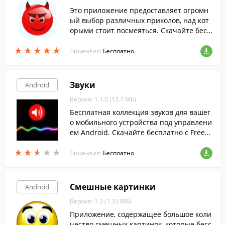
Это приложение предоставляет огромн
ый выбор различных приколов, над кот
орыми стоит посмеяться. Скачайте бесп
латно с FreeSoft.
★
★
★
★
★
★
★
★
★
★
Лицензия:
Бесплатно
Звуки
Android
Версия: 1.1.0 (13.7 МБ)
Бесплатная коллекция звуков для вашег
о мобильного устройства под управлени
ем Android. Скачайте бесплатно с FreeS
oft.
★
★
★
★
★
★
★
★
★
★
Лицензия:
Бесплатно
Смешные картинки
Android
Версия: 1.3 (1.33 МБ)
Приложение, содержащее большое коли
чество смешных картинок, которые бесс