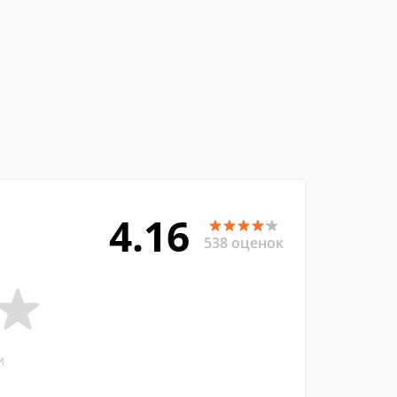
4.16
538 оценок
и