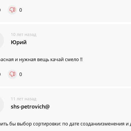
0
0
10 лет назад
Юрий
асная и нужная вещь качай смело !!
0
0
11 лет назад
shs-petrovich@
ить бы выбор сортировки: по дате созданиизменения и 