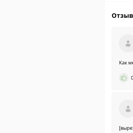
Отзы
Как м
[выре