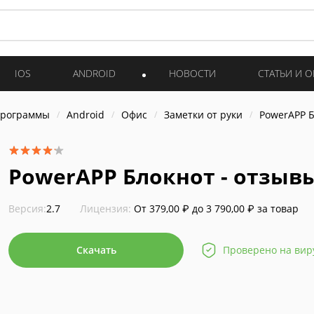
IOS
ANDROID
НОВОСТИ
СТАТЬИ И 
программы
Android
Офис
Заметки от руки
PowerAPP 
PowerAPP Блокнот - отзыв
Версия:
2.7
Лицензия:
От 379,00 ₽ до 3 790,00 ₽ за товар
Скачать
Проверено на вир