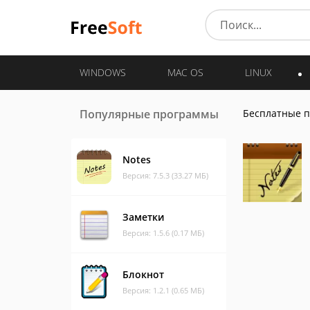
WINDOWS
MAC OS
LINUX
Популярные программы
Бесплатные 
Notes
Версия: 7.5.3 (33.27 МБ)
Заметки
Версия: 1.5.6 (0.17 МБ)
Блокнот
Версия: 1.2.1 (0.65 МБ)