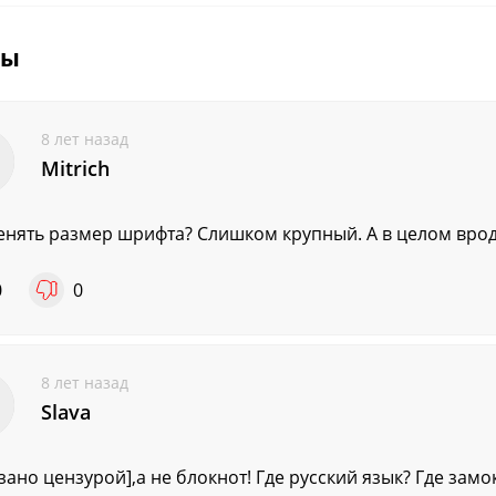
вы
8 лет назад
Mitrich
енять размер шрифта? Слишком крупный. А в целом вроде
0
0
8 лет назад
Slava
зано цензурой],а не блокнот! Где русский язык? Где замок