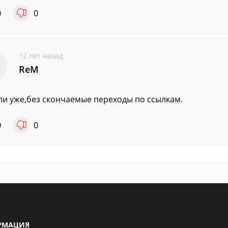
0
0
12 лет назад
ReM
ли уже,без скончаемые переходы по ссылкам.
0
0
РМАЦИЯ