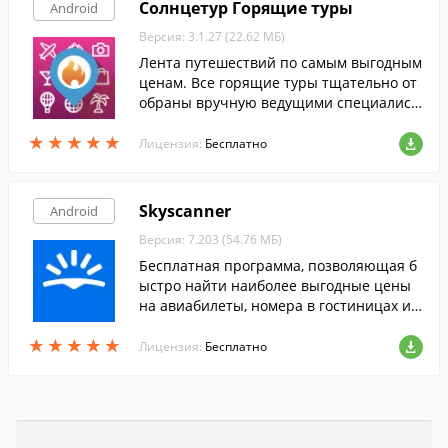
Солнцетур Горящие туры
Android
Версия: 3.1.27 (22.62 МБ)
Лента путешествий по самым выгодным
ценам. Все горящие туры тщательно от
обраны вручную ведущими специалист
ами российского туризма среди тысяч р
★
★
★
★
★
★
★
★
★
★
оссийских туроператоров.
Лицензия:
Бесплатно
Skyscanner
Android
Версия: 7.203 (54.76 МБ)
Бесплатная программа, позволяющая б
ыстро найти наиболее выгодные цены
на авиабилеты, номера в гостиницах и а
ренду автомобилей по всему миру.
★
★
★
★
★
★
★
★
★
★
Лицензия:
Бесплатно