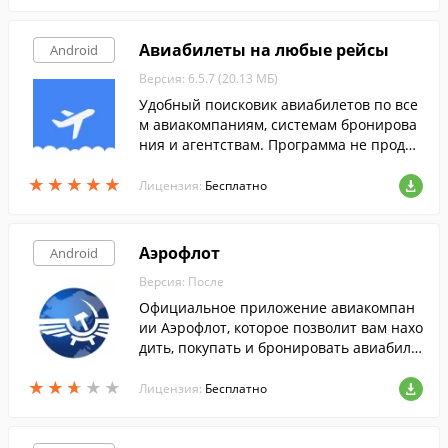
Авиабилеты на любые рейсы
Android
Версия: 6.5.7 (20.13 МБ)
Удобный поисковик авиабилетов по все
м авиакомпаниям, системам бронирова
ния и агентствам. Программа не продае
т авиабилеты, а находит где их можно ку
★
★
★
★
★
★
★
★
★
★
пить по самым выгодным ценам.
Лицензия:
Бесплатно
Аэрофлот
Android
Версия: После
Официальное приложение авиакомпан
ии Аэрофлот, которое позволит вам нахо
дить, покупать и бронировать авиабиле
ты.
★
★
★
★
★
★
★
★
★
★
Лицензия:
Бесплатно