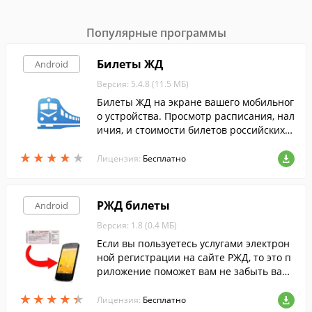
Популярные программы
Билеты ЖД
Android
Версия: 5.4.8 (11.5 МБ)
Билеты ЖД на экране вашего мобильног
о устройства. Просмотр расписания, нал
ичия, и стоимости билетов российских ж
елезных дорог.
★
★
★
★
★
★
★
★
★
★
Лицензия:
Бесплатно
РЖД билеты
Android
Версия: 1.8 (0.4 МБ)
Если вы пользуетесь услугами электрон
ной регистрации на сайте РЖД, то это п
риложение поможет вам не забыть ваш
номер поезда, время отправления, ваго
★
★
★
★
★
★
★
★
★
★
н и место.
Лицензия:
Бесплатно