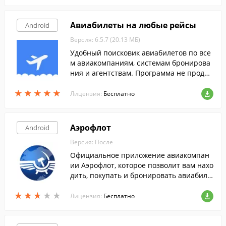
Авиабилеты на любые рейсы
Android
Версия: 6.5.7 (20.13 МБ)
Удобный поисковик авиабилетов по все
м авиакомпаниям, системам бронирова
ния и агентствам. Программа не продае
т авиабилеты, а находит где их можно ку
★
★
★
★
★
★
★
★
★
★
пить по самым выгодным ценам.
Лицензия:
Бесплатно
Аэрофлот
Android
Версия: После
Официальное приложение авиакомпан
ии Аэрофлот, которое позволит вам нахо
дить, покупать и бронировать авиабиле
ты.
★
★
★
★
★
★
★
★
★
★
Лицензия:
Бесплатно