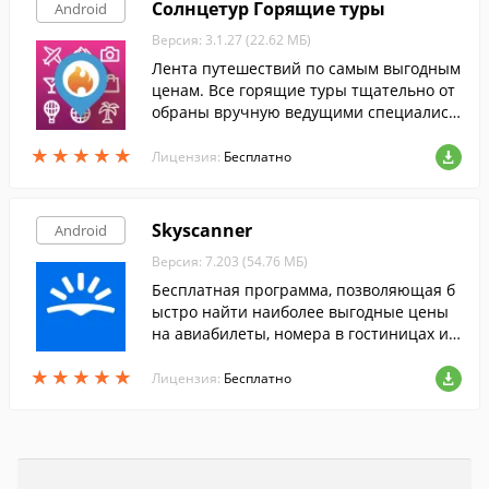
Солнцетур Горящие туры
Android
Версия: 3.1.27 (22.62 МБ)
Лента путешествий по самым выгодным
ценам. Все горящие туры тщательно от
обраны вручную ведущими специалист
ами российского туризма среди тысяч р
★
★
★
★
★
★
★
★
★
★
оссийских туроператоров.
Лицензия:
Бесплатно
Skyscanner
Android
Версия: 7.203 (54.76 МБ)
Бесплатная программа, позволяющая б
ыстро найти наиболее выгодные цены
на авиабилеты, номера в гостиницах и а
ренду автомобилей по всему миру.
★
★
★
★
★
★
★
★
★
★
Лицензия:
Бесплатно