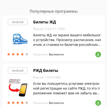
Популярные программы
Билеты ЖД
Android
Версия: 5.4.8 (11.5 МБ)
Билеты ЖД на экране вашего мобильног
о устройства. Просмотр расписания, нал
ичия, и стоимости билетов российских ж
елезных дорог.
★
★
★
★
★
★
★
★
★
★
Лицензия:
Бесплатно
РЖД билеты
Android
Версия: 1.8 (0.4 МБ)
Если вы пользуетесь услугами электрон
ной регистрации на сайте РЖД, то это п
риложение поможет вам не забыть ваш
номер поезда, время отправления, ваго
★
★
★
★
★
★
★
★
★
★
н и место.
Лицензия:
Бесплатно