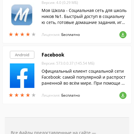
Версия: 4.0 (0.29 МБ)
Моя Школа - Социальная сеть для школь
ников №1. Быстрый доступ в социальну
ю сеть, готовые домашние задания, игр
ы, конкурсы, онлайн консультации учит
★
★
★
★
★
★
★
★
★
★
елей.
Лицензия:
Бесплатно
Facebook
Android
Версия: 573.0.0.37 (145.54 МБ)
Официальный клиент социальной сети
Facebook: самой популярной и распрост
раненной во всём мире. При помощи да
нной программы, оставаться с друзьями
★
★
★
★
★
★
★
★
★
★
станет гораздо проще.
Лицензия:
Бесплатно
Все файлы предоставленные на сайте —