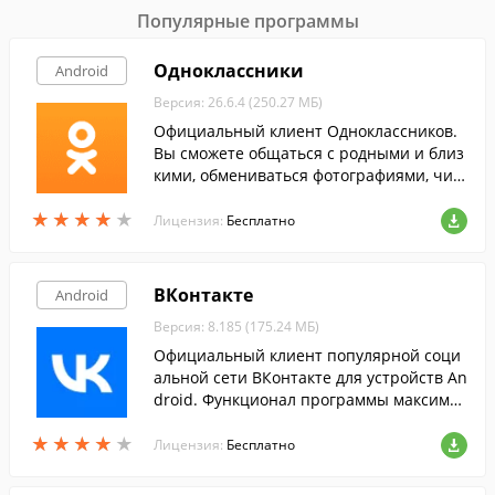
Популярные программы
Одноклассники
Android
Версия: 26.6.4 (250.27 МБ)
Официальный клиент Одноклассников.
Вы сможете общаться с родными и близ
кими, обмениваться фотографиями, чит
ать ленту событий на их страницах, осу
★
★
★
★
★
★
★
★
★
★
ществлять бесплатные звонки через ин
Лицензия:
Бесплатно
тернет.
ВКонтакте
Android
Версия: 8.185 (175.24 МБ)
Официальный клиент популярной соци
альной сети ВКонтакте для устройств An
droid. Функционал программы максимал
ьно приближен к возможностям сайта.
★
★
★
★
★
★
★
★
★
★
Лицензия:
Бесплатно