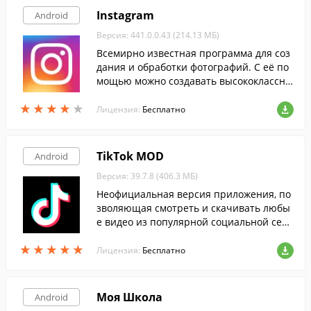
Instagram
Android
Версия: 441.0.0.43 (214.13 МБ)
Всемирно известная программа для соз
дания и обработки фотографий. С её по
мощью можно создавать высококлассны
е снимки и накладывать на них огромно
★
★
★
★
★
★
★
★
★
★
е количество бесплатных фильтров и эф
Лицензия:
Бесплатно
фектов.
TikTok MOD
Android
Версия: 39.7.8 (406.3 МБ)
Неофициальная версия приложения, по
зволяющая смотреть и скачивать любы
е видео из популярной социальной сет
и, совершенно бесплатно и без реклам
★
★
★
★
★
★
★
★
★
★
ы.
Лицензия:
Бесплатно
Моя Школа
Android