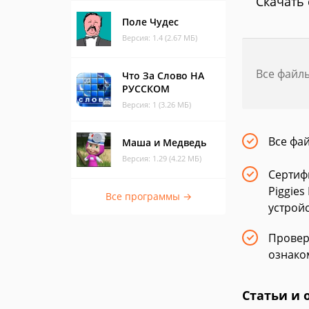
Скачать 
Поле Чудес
Версия: 1.4 (2.67 МБ)
Все файл
Что За Слово НА
РУССКОМ
Версия: 1 (3.26 МБ)
Все фа
Маша и Медведь
Версия: 1.29 (4.22 МБ)
Сертиф
Piggie
Все программы →
устрой
Провер
ознако
Статьи и 