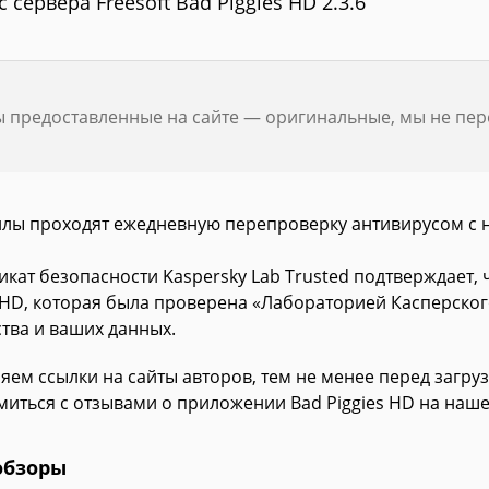
с сервера Freesoft Bad Piggies HD 2.3.6
ы предоставленные на сайте — оригинальные, мы не пе
йлы проходят ежедневную перепроверку антивирусом с 
икат безопасности Kaspersky Lab Trusted подтверждает,
s HD, которая была проверена «Лабораторией Касперског
ства и ваших данных.
яем ссылки на сайты авторов, тем не менее перед загру
миться с отзывами о приложении Bad Piggies HD на наше
обзоры