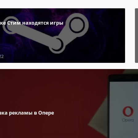
пке Стим находятся игры
22
вка рекламы в Опере