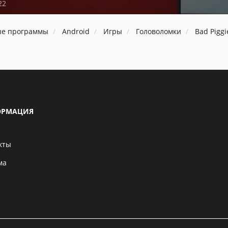
22
ые программы
Android
Игры
Головоломки
Bad Piggi
РМАЦИЯ
кты
ма