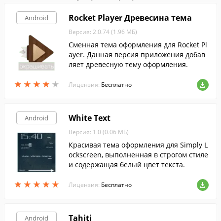
Rocket Player Древесина тема
Android
Версия: 2.0.74 (1.96 МБ)
Сменная тема оформления для Rocket Pl
ayer. Данная версия приложения добав
ляет древесную тему оформления.
★
★
★
★
★
★
★
★
★
★
Лицензия:
Бесплатно
White Text
Android
Версия: 1.0 (0.06 МБ)
Красивая тема оформления для Simply L
ockscreen, выполненная в строгом стиле
и содержащая белый цвет текста.
★
★
★
★
★
★
★
★
★
★
Лицензия:
Бесплатно
Tahiti
Android