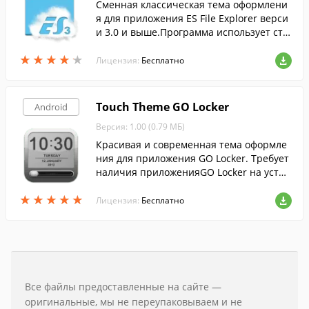
Сменная классическая тема оформлени
я для приложения ES File Explorer верси
и 3.0 и выше.Программа использует ста
рые, красивые иконки из ES версии 1.6
★
★
★
★
★
★
★
★
★
★
на классическом интерфейсе ES 3.0
Лицензия:
Бесплатно
Touch Theme GO Locker
Android
Версия: 1.00 (0.79 МБ)
Красивая и современная тема оформле
ния для приложения GO Locker. Требует
наличия приложенияGO Locker на устро
йстве.
★
★
★
★
★
★
★
★
★
★
Лицензия:
Бесплатно
Все файлы предоставленные на сайте —
оригинальные, мы не переупаковываем и не