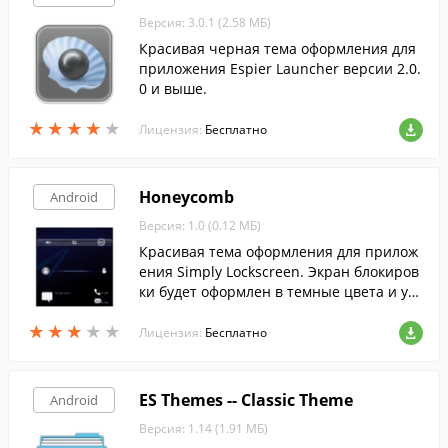
Версия: 3.0.1 (2.58 МБ)
Красивая черная тема оформления для
приложения Espier Launcher версии 2.0.
0 и выше.
★
★
★
★
★
★
★
★
★
★
Лицензия:
Бесплатно
Honeycomb
Android
Версия: 1.0 (0.12 МБ)
Красивая тема оформления для прилож
ения Simply Lockscreen. Экран блокиров
ки будет оформлен в темные цвета и ук
рашен светящимися иконками.
★
★
★
★
★
★
★
★
★
★
Лицензия:
Бесплатно
ES Themes -- Classic Theme
Android
Версия: 1.14 (1.91 МБ)