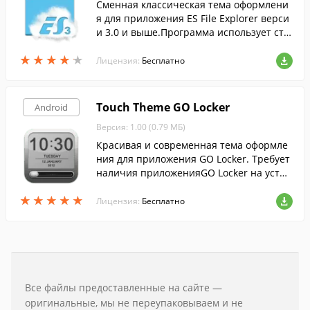
Сменная классическая тема оформлени
я для приложения ES File Explorer верси
и 3.0 и выше.Программа использует ста
рые, красивые иконки из ES версии 1.6
★
★
★
★
★
★
★
★
★
★
на классическом интерфейсе ES 3.0
Лицензия:
Бесплатно
Touch Theme GO Locker
Android
Версия: 1.00 (0.79 МБ)
Красивая и современная тема оформле
ния для приложения GO Locker. Требует
наличия приложенияGO Locker на устро
йстве.
★
★
★
★
★
★
★
★
★
★
Лицензия:
Бесплатно
Все файлы предоставленные на сайте —
оригинальные, мы не переупаковываем и не