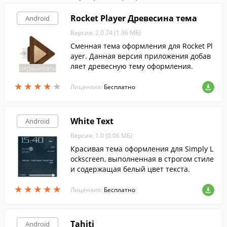
Rocket Player Древесина тема
Android
Версия: 2.0.74 (1.96 МБ)
Сменная тема оформления для Rocket Pl
ayer. Данная версия приложения добав
ляет древесную тему оформления.
★
★
★
★
★
★
★
★
★
★
Лицензия:
Бесплатно
White Text
Android
Версия: 1.0 (0.06 МБ)
Красивая тема оформления для Simply L
ockscreen, выполненная в строгом стиле
и содержащая белый цвет текста.
★
★
★
★
★
★
★
★
★
★
Лицензия:
Бесплатно
Tahiti
Android