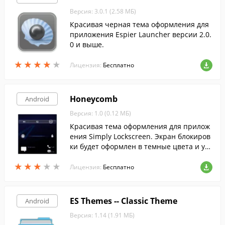
Версия: 3.0.1 (2.58 МБ)
Красивая черная тема оформления для
приложения Espier Launcher версии 2.0.
0 и выше.
★
★
★
★
★
★
★
★
★
★
Лицензия:
Бесплатно
Honeycomb
Android
Версия: 1.0 (0.12 МБ)
Красивая тема оформления для прилож
ения Simply Lockscreen. Экран блокиров
ки будет оформлен в темные цвета и ук
рашен светящимися иконками.
★
★
★
★
★
★
★
★
★
★
Лицензия:
Бесплатно
ES Themes -- Classic Theme
Android
Версия: 1.14 (1.91 МБ)