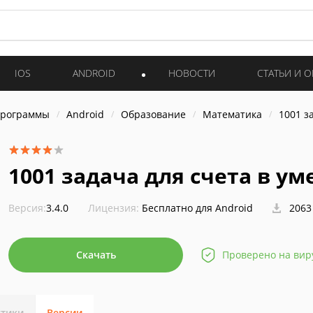
IOS
ANDROID
НОВОСТИ
СТАТЬИ И 
программы
Android
Образование
Математика
1001 з
1001 задача для счета в ум
Версия:
3.4.0
Лицензия:
Бесплатно для Android
2063
Скачать
Проверено на вир
стики
Версии