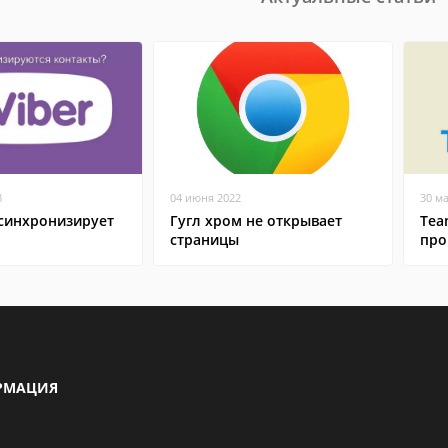
8
04 июня 2022
30 м
 синхронизирует
Гугл хром не открывает
Tea
страницы
про
РМАЦИЯ