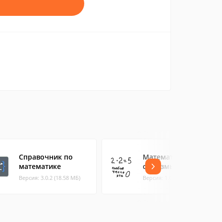
Справочник по
Математические
математике
софизмы
Версия: 3.0.2 (18.58 МБ)
Версия: 1.0 (0.29 МБ)