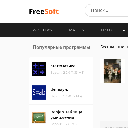
WINDOWS
MAC OS
LINUX
Популярные программы
Бесплатные 
Математика
Версия: 2.0.0 (1.33 МБ)
Формула
Версия: 1.1 (0.32 МБ)
Banjen Таблица
умножения
Версия: 1.2 (1 МБ)
Характери