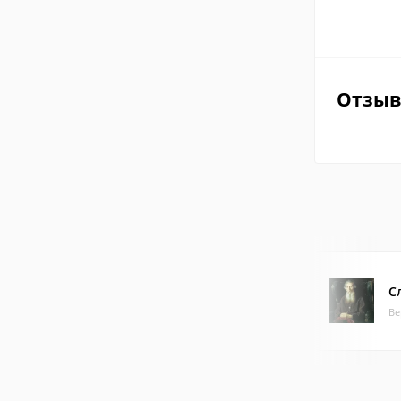
Отзы
С
Ве