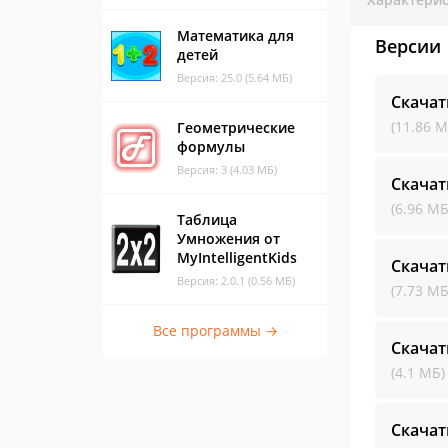
Математика для
Версии
детей
Версия: 25.0 (5.64 МБ)
Скачат
(11.86 М
Геометрические
формулы
Версия: 3 (4.03 МБ)
Скачат
(6.96 МБ
Таблица
Умножения от
MyIntelligentKids
Скачат
Версия: 2.0.1 (0.56 МБ)
(7.73 МБ
Все программы →
Скачат
(4.1 МБ)
Скачат