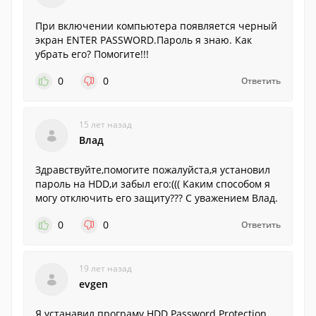
При включении компьютера появляется черный
экран ENTER PASSWORD.Пароль я знаю. Как
убрать его? Помогите!!!
0
0
Ответить
15 лет назад
Влад
Здравствуйте,помогите пожалуйста,я установил
пароль на HDD,и забыл его:((( Каким способом я
могу отключить его защиту??? С уважением Влад.
0
0
Ответить
19 лет назад
evgen
Я устанавил програму HDD Password Protection