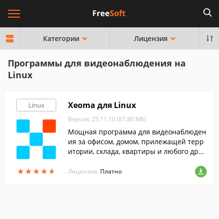
Категории
Лицензия
Программы для видеонаблюдения на
Linux
Xeoma для Linux
Linux
Версия: 25.11.10 (87.86 МБ)
Мощная программа для видеонаблюден
ия за офисом, домом, прилежащей терр
итории, склада, квартиры и любого друг
ого помещения.
★
★
★
★
★
★
★
★
★
★
Лицензия:
Платно