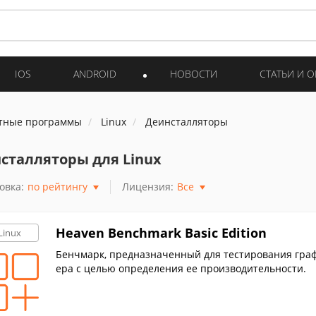
IOS
ANDROID
НОВОСТИ
СТАТЬИ И 
тные программы
Linux
Деинсталляторы
сталляторы для Linux
овка:
по рейтингу
Лицензия:
Все
Heaven Benchmark Basic Edition
Linux
Бенчмарк, предназначенный для тестирования гра
ера с целью определения ее производительности.