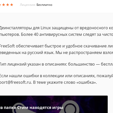
★
★
★
★
★
★
★
★
Лицензия:
Бесплатно
Деинсталляторы для Linux защищены от вредоносного ко
пьютеров. Более 40 антивирусных систем следят за чис
FreeSoft обеспечивает быстрое и удобное скачивание 
еведенных на русский язык. Мы не распространяем взло
Тип лицензий указан в описаниях: большинство — беспл
Если нашли ошибки в коллекции или описаниях, пожалуй
port@freesoft.ru. В теме укажите слово «ошибка».
 в папке Стим находятся игры