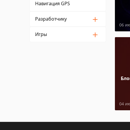
Навигация GPS
Разработчику
06 и
Игры
Бло
04 и