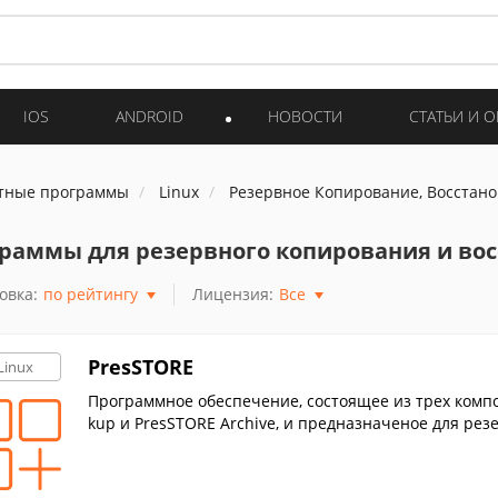
IOS
ANDROID
НОВОСТИ
СТАТЬИ И 
тные программы
Linux
Резервное Копирование, Восстан
раммы для резервного копирования и вос
овка:
по рейтингу
Лицензия:
Все
PresSTORE
Linux
Программное обеспечение, состоящее из трех компо
kup и PresSTORE Archive, и предназначеное для ре