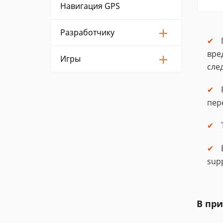
Навигация GPS
Разработчику
вре
Игры
сле
пер
sup
В пр