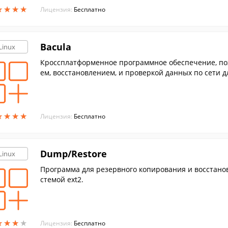
★
★
★
★
★
★
★
★
Лицензия:
Бесплатно
Bacula
Linux
Кроссплатформенное программное обеспечение, п
ем, восстановлением, и проверкой данных по сети 
ичных типов.
★
★
★
★
★
★
★
★
Лицензия:
Бесплатно
Dump/Restore
Linux
Программа для резервного копирования и восстанов
стемой ext2.
★
★
★
★
★
★
★
★
Лицензия:
Бесплатно