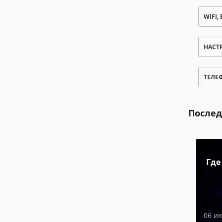
WIFI,
НАСТ
ТЕЛЕ
Послед
Где
06 и