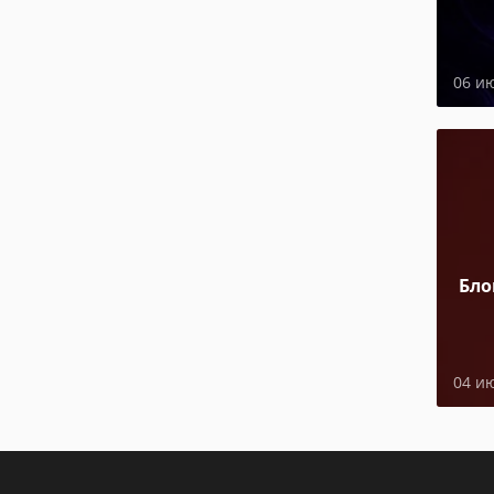
06 и
Бло
04 и