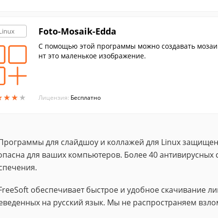
Foto-Mosaik-Edda
Linux
С помощью этой программы можно создавать мозаи
нт это маленькое изображение.
★
★
★
★
★
★
★
★
Лицензия:
Бесплатно
Программы для слайдшоу и коллажей для Linux защищен
опасна для ваших компьютеров. Более 40 антивирусных 
спечения.
FreeSoft обеспечивает быстрое и удобное скачивание 
еведенных на русский язык. Мы не распространяем взло