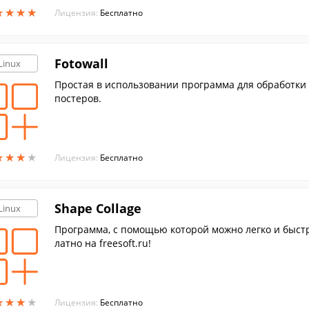
★
★
★
★
★
★
★
★
Лицензия:
Бесплатно
Fotowall
Linux
Простая в использовании программа для обработки 
постеров.
★
★
★
★
★
★
★
★
Лицензия:
Бесплатно
Shape Collage
Linux
Программа, с помощью которой можно легко и быстр
латно на freesoft.ru!
★
★
★
★
★
★
★
★
Лицензия:
Бесплатно