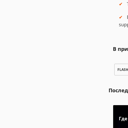
sup
В пр
FLAS
Послед
Где