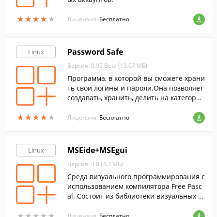
★
★
★
★
★
★
★
★
★
★
Лицензия:
Бесплатно
Password Safe
Linux
Версия: 0.95 Beta (13.07 МБ)
Программа, в которой вы сможете храни
ть свои логины и пароли.Она позволяет
создавать, хранить, делить на категории
и использовать неограниченное количе
★
★
★
★
★
★
★
★
★
★
ство записей.
Лицензия:
Бесплатно
MSEide+MSEgui
Linux
Версия: 3.8 (4.3 МБ)
Среда визуального программирования с
использованием компилятора Free Pasc
al. Состоит из библиотеки визуальных к
омпонентов MSEgui и редактора форм и
★
★
★
★
★
★
★
★
★
★
исходных текстов MSEide.
Лицензия:
Бесплатно