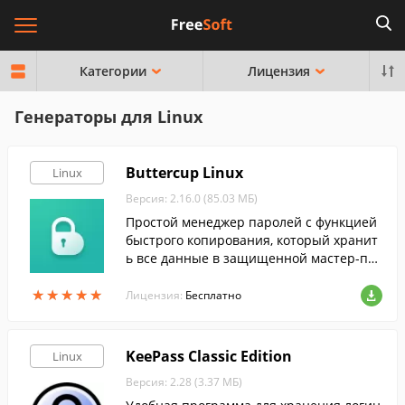
Категории
Лицензия
Генераторы для Linux
Buttercup Linux
Linux
Версия: 2.16.0 (85.03 МБ)
Простой менеджер паролей с функцией
быстрого копирования, который хранит
ь все данные в защищенной мастер-па
ролем и зашифрованной базе.
★
★
★
★
★
★
★
★
★
★
Лицензия:
Бесплатно
KeePass Classic Edition
Linux
Версия: 2.28 (3.37 МБ)