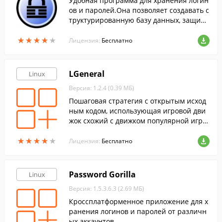
Удобная программа для хранения логин
ов и паролей.Она позволяет создавать с
труктурированную базу данных, защищ
енную единым мастер-паролем и ключ-
★
★
★
★
★
★
★
★
★
★
файлом.
Лицензия:
Бесплатно
LGeneral
Linux
Версия: 1.2.4 (0.39 МБ)
Пошаговая стратегия с открытым исход
ным кодом, использующая игровой дви
жок схожий с движком популярной игры
Panzer General.
★
★
★
★
★
★
★
★
★
★
Лицензия:
Бесплатно
Password Gorilla
Linux
Версия: 1.5.3.6.3 (2.69 МБ)
Кроссплатформенное приложение для х
ранения логинов и паролей от различн
ых аккаунтов.