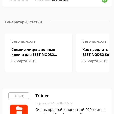
Генераторы, статьи
Безопасность
Безопасность
Свежие лицензионные
Как продлить л
ключи для ESET NOD32
ESET NOD32 Smart
Internet Security до 2019-2020
бесплатно на го
07 марта 2019
07 марта 2019
года
Tribler
Linux
Версия: 7.12.0 (88.92 МБ)
Очень простой и понятный P2P-клинет