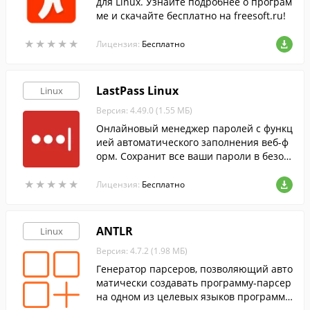
для Linux. Узнайте подробнее о програм
ме и скачайте бесплатно на freesoft.ru!
★
★
★
★
★
★
★
★
★
★
Лицензия:
Бесплатно
LastPass Linux
Linux
Версия: 4.49.0 (1.55 МБ)
Онлайновый менеджер паролей с функц
ией автоматического заполнения веб-ф
орм. Сохранит все ваши пароли в безоп
асности.
★
★
★
★
★
★
★
★
★
★
Лицензия:
Бесплатно
ANTLR
Linux
Версия: 4.7.2 (1.98 МБ)
Генератор парсеров, позволяющий авто
матически создавать программу-парсер
на одном из целевых языков программи