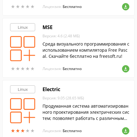
рования (C++, Java, C#, Python, Ruby).
★
★
★
★
★
★
★
★
★
★
Лицензия:
Бесплатно
MSE
Linux
Версия: 4.6 (2.48 МБ)
Среда визуального программирования с
использованием компилятора Free Pasc
al. Скачайте бесплатно на freesoft.ru!
★
★
★
★
★
★
★
★
★
★
Лицензия:
Бесплатно
Electric
Linux
Версия: 9.05 (28.65 МБ)
Продуманная система автоматизирован
ного проектирования электрических сис
тем; позволяет работать с различными
видами электрических схем.
★
★
★
★
★
★
★
★
★
★
Лицензия:
Бесплатно