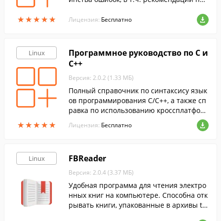
их устранению. Информация собрана с
★
★
★
★
★
★
★
★
★
★
различных открытых источников.
Лицензия:
Бесплатно
Программное руководство по C и
Linux
C++
Версия: 2.0.2 (1.33 МБ)
Полный справочник по синтаксису язык
ов программирования C/C++, а также сп
равка по использованию кроссплатфор
менной среды программирования KDev
★
★
★
★
★
★
★
★
★
★
Лицензия:
Бесплатно
elop.
FBReader
Linux
Версия: 2.0.4 (3.37 МБ)
Удобная программа для чтения электро
нных книг на компьютере. Способна отк
рывать книги, упакованные в архивы ta
r, zip, gzip и bzip2, не извлекая их.