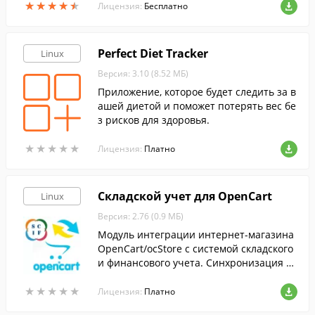
★
★
★
★
★
★
★
★
★
★
Лицензия:
Бесплатно
Perfect Diet Tracker
Linux
Версия: 3.10 (8.52 МБ)
Приложение, которое будет следить за в
ашей диетой и поможет потерять вес бе
з рисков для здоровья.
★
★
★
★
★
★
★
★
★
★
Лицензия:
Платно
Складской учет для OpenCart
Linux
Версия: 2.76 (0.9 МБ)
Модуль интеграции интернет-магазина
OpenCart/ocStore с системой складского
и финансового учета. Синхронизация то
варов, заказов, остатков, оплат и клиент
★
★
★
★
★
★
★
★
★
★
ов.
Лицензия:
Платно