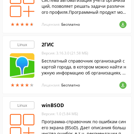
Cистема автоматизация учета организа
ций, позволяет решать задачи различн
ого профиля.Программный продукт мож
но легко настроить под нужды клиента.
★
★
★
★
★
★
★
★
★
★
Лицензия:
Бесплатно
2ГИС
Linux
Версия: 3.16.3.0 (21.58 МБ)
Бесплатный справочник организаций с
картой города, в котором можно найти н
ужную информацию об организациях, сх
ему проезда, местные достопримечател
★
★
★
★
★
★
★
★
★
★
ьности и многое другое.
Лицензия:
Бесплатно
winBSOD
Linux
Версия: 1.0 (5.84 МБ)
Программа-справочник по ошибкам син
его экрана (BSoD). Дает описания больш
инства ошибок, в т.ч. рекомендации по