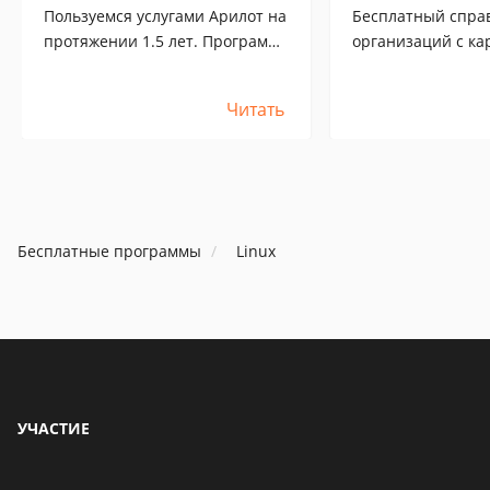
Пользуемся услугами Арилот на
Бесплатный спра
протяжении 1.5 лет. Программа
организаций с ка
Учет предприятий хорошая.
деревни, помогае
Так же заказывали у них
жителям ездить з
Читать
довольно простой интернет-
натуральной мяс
магазин. Не могут сделать на
и рыбной продукц
протяжении всех этих лет.
деревне.
Программист Юра вечно
морозится, все только обещает,
В общем чистый удот. Мой
Бесплатные программы
Linux
совет - лучше не связывайтесь.
УЧАСТИЕ