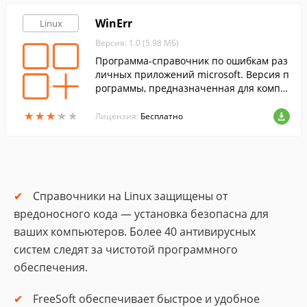
WinErr
Linux
Версия: 1.0 (5.98 МБ)
Программа-справочник по ошибкам раз
личных приложений microsoft. Версия п
рограммы, предназначенная для компь
ютеров под управлением Linux.
★
★
★
★
★
★
★
★
★
★
Лицензия:
Бесплатно
Справочники на Linux защищены от
вредоносного кода — установка безопасна для
ваших компьютеров. Более 40 антивирусных
систем следят за чистотой программного
обеспечения.
FreeSoft обеспечивает быстрое и удобное