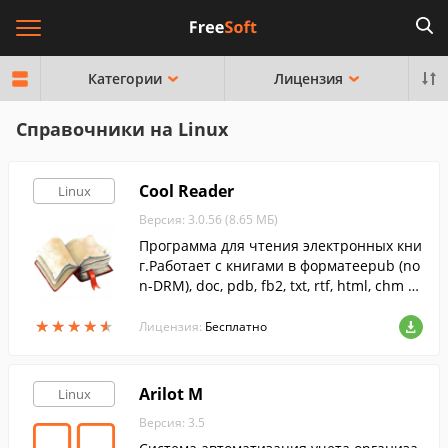
Категории
Лицензия
Справочники на Linux
Cool Reader
Linux
Версия: 3.0.56 (8.65 МБ)
Программа для чтения электронных кни
г.Работает с книгами в форматеepub (no
n-DRM), doc, pdb, fb2, txt, rtf, html, chm и
tcr.
★
★
★
★
★
★
★
★
★
★
Лицензия:
Бесплатно
Arilot M
Linux
Версия: 3.5