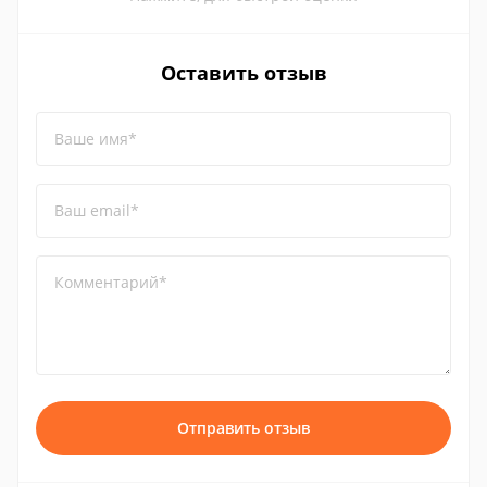
Оставить отзыв
Ваше имя*
Ваш email*
Комментарий*
Отправить отзыв