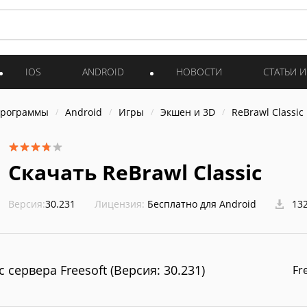
IOS
ANDROID
НОВОСТИ
СТАТЬИ 
программы
Android
Игры
Экшен и 3D
ReBrawl Classic
Скачать ReBrawl Classic
Версия:
30.231
Лицензия:
Бесплатно для Android
132
с сервера Freesoft (Версия: 30.231)
Fr