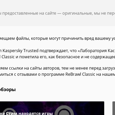
ы предоставленные на сайте — оригинальные, мы не пе
мещаем файлы, которые могут причинить вред вашему у
п Kaspersky Trusted подтверждает, что «Лаборатория К
 Classic и пометила его, как безопасное и не содержаще
яем ссылки на сайты авторов, тем не менее перед загру
иться с отзывами о программе ReBrawl Classic на нашем
обзоры
пке Стим находятся игры