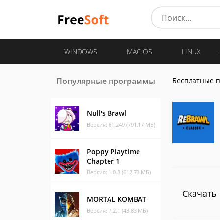
WINDOWS
MAC OS
LINUX
Популярные программы
Бесплатные 
Null's Brawl
Версия: 61.249 (791.17 МБ)
Poppy Playtime
Chapter 1
Версия: 1.0.8 (612.73 МБ)
Скачать 
MORTAL KOMBAT
Версия: 7.2.1 (43.83 МБ)