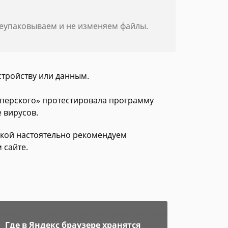
реупаковываем и не изменяем файлы.
стройству или данным.
асперского» протестировала программу
е вирусов.
зкой настоятельно рекомендуем
 сайте.
Где в Яндекс браузере хранятся