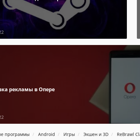
22
вка рекламы в Опере
22
ые программы
Android
Игры
Экшен и 3D
ReBrawl Cl