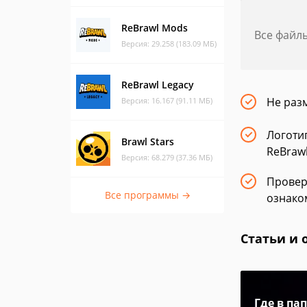
ReBrawl Mods
Все файл
Версия: 29.258 (183.09 МБ)
ReBrawl Legacy
Не раз
Версия: 16.167 (91.11 МБ)
Логоти
Brawl Stars
ReBrawl
Версия: 68.279 (37.36 МБ)
Провер
Все программы →
ознаком
Статьи и 
Где в па