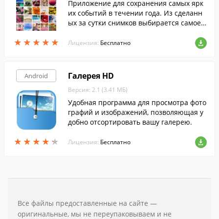
Приложение для сохранения самых ярк
их событий в течении года. Из сделанн
ых за сутки снимков выбирается самое л
учшее фото, с которым можно ассоциир
★
★
★
★
★
★
★
★
★
★
овать этот день, и загружается в прилож
Лицензия:
Бесплатно
ение.
Галерея HD
Android
Версия: 2.1 (3.41 МБ)
Удобная программа для просмотра фото
графий и изображений, позволяющая у
добно отсортировать вашу галерею.
★
★
★
★
★
★
★
★
★
★
Лицензия:
Бесплатно
Все файлы предоставленные на сайте —
оригинальные, мы не переупаковываем и не