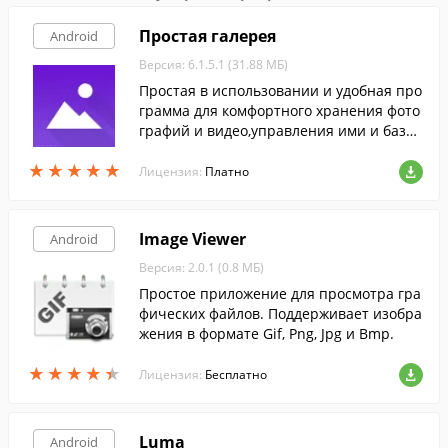
Простая галерея
Android
Версия: 6.1.5.1 (31.88 МБ)
Простая в использовании и удобная про
грамма для комфортного хранения фото
графий и видео,управления ими и базов
ого редактирования.
★
★
★
★
★
★
★
★
★
★
Лицензия:
Платно
Image Viewer
Android
Версия: 2.0.1 (0.8 МБ)
Простое приложение для просмотра гра
фических файлов. Поддерживает изобра
жения в формате Gif, Png, Jpg и Bmp.
★
★
★
★
★
★
★
★
★
★
Лицензия:
Бесплатно
Luma
Android