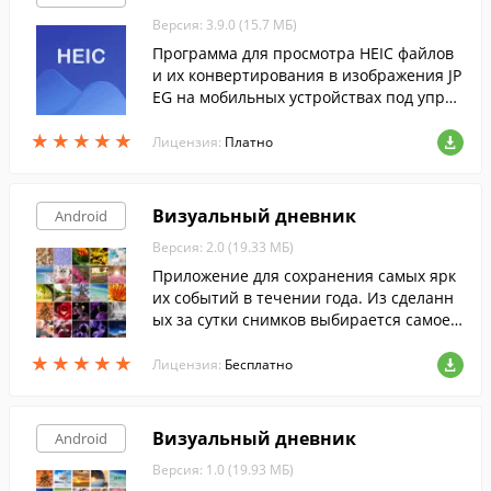
Версия: 3.9.0 (15.7 МБ)
Программа для просмотра HEIC файлов
и их конвертирования в изображения JP
EG на мобильных устройствах под управ
лением Android.
★
★
★
★
★
★
★
★
★
★
Лицензия:
Платно
Визуальный дневник
Android
Версия: 2.0 (19.33 МБ)
Приложение для сохранения самых ярк
их событий в течении года. Из сделанн
ых за сутки снимков выбирается самое л
учшее фото, с которым можно ассоциир
★
★
★
★
★
★
★
★
★
★
овать этот день, и загружается в прилож
Лицензия:
Бесплатно
ение.
Визуальный дневник
Android
Версия: 1.0 (19.93 МБ)