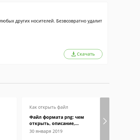
 любых других носителей. Безвозвратно удалит
Скачать
Как открыть файл
Как откры
Файл формата png: чем
Файл форм
открыть, описание,
открыть, 
особенности
особенно
30 января 2019
05 феврал