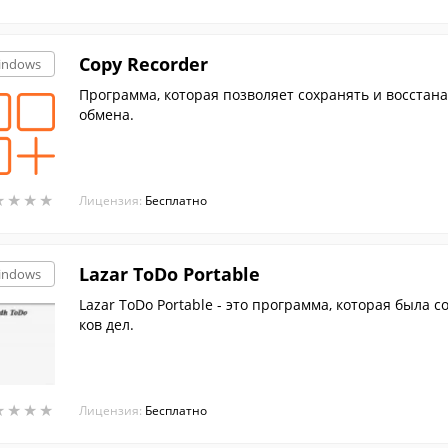
Copy Recorder
indows
Программа, которая позволяет сохранять и восста
обмена.
★
★
★
★
★
★
★
★
Лицензия:
Бесплатно
Lazar ToDo Portable
indows
Lazar ToDo Portable - это программа, которая была 
ков дел.
★
★
★
★
★
★
★
★
Лицензия:
Бесплатно