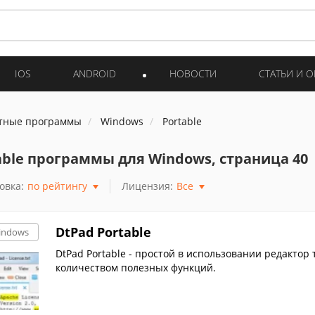
IOS
ANDROID
НОВОСТИ
СТАТЬИ И 
тные программы
Windows
Portable
able программы для Windows, страница 40
овка:
по рейтингу
Лицензия:
Все
DtPad Portable
indows
DtPad Portable - простой в использовании редактор
количеством полезных функций.