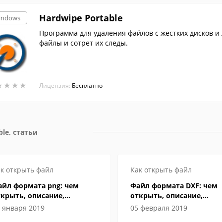
Hardwipe Portable
indows
Программа для удаления файлов с жестких дисков и
файлы и сотрет их следы.
★
★
★
★
★
★
★
★
Лицензия:
Бесплатно
ble, статьи
к открыть файл
Как открыть файл
айл формата png: чем
Файл формата DXF: чем
крыть, описание,
открыть, описание,
собенности
особенности
 января 2019
05 февраля 2019