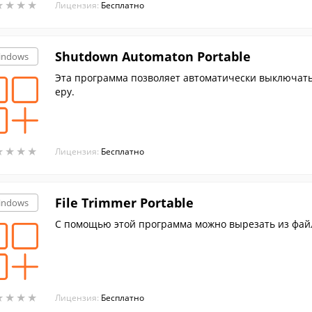
★
★
★
★
★
★
★
★
Лицензия:
Бесплатно
Shutdown Automaton Portable
indows
Эта программа позволяет автоматически выключать
еру.
★
★
★
★
★
★
★
★
Лицензия:
Бесплатно
File Trimmer Portable
indows
С помощью этой программа можно вырезать из фай
★
★
★
★
★
★
★
★
Лицензия:
Бесплатно