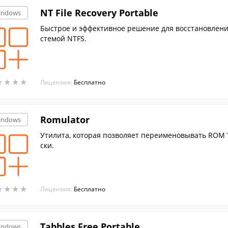
NT File Recovery Portable
indows
Быстрое и эффективное решение для восстановлени
стемой NTFS.
★
★
★
★
★
★
★
★
Лицензия:
Бесплатно
Romulator
indows
Утилита, которая позволяет переименовывать ROM`
ски.
★
★
★
★
★
★
★
★
Лицензия:
Бесплатно
Tabbles Free Portable
indows