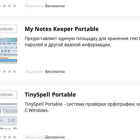
★
★
★
★
★
★
★
★
Лицензия:
Бесплатно
My Notes Keeper Portable
indows
Предоставляет единую площадку для хранения тексто
паролей и другой важной информации.
★
★
★
★
★
★
★
★
Лицензия:
Бесплатно
TinySpell Portable
indows
TinySpell Portable - система проверки орфографии,
С Windows.
★
★
★
★
★
★
★
★
Лицензия:
Бесплатно