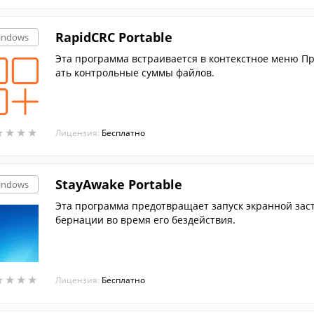
RapidCRC Portable
indows
Эта программа встраивается в контекстное меню П
ать контрольные суммы файлов.
★
★
★
★
★
★
★
★
Лицензия:
Бесплатно
StayAwake Portable
indows
Эта программа предотвращает запуск экранной зас
бернации во время его бездействия.
★
★
★
★
★
★
★
★
Лицензия:
Бесплатно