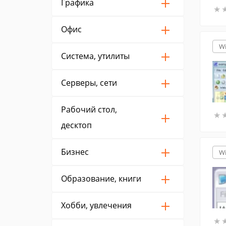
Графика
★
★
Офис
W
Система, утилиты
Серверы, сети
Рабочий стол,
★
★
десктоп
Бизнес
W
Образование, книги
Хобби, увлечения
★
★