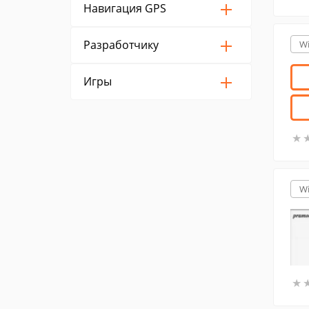
Навигация GPS
Разработчику
W
Игры
★
★
W
★
★