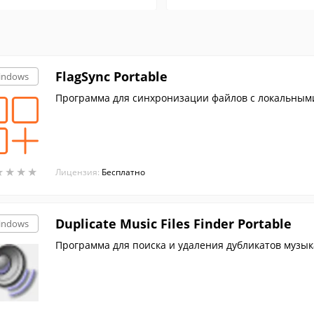
FlagSync Portable
indows
Программа для синхронизации файлов с локальными
★
★
★
★
★
★
★
★
Лицензия:
Бесплатно
Duplicate Music Files Finder Portable
indows
Программа для поиска и удаления дубликатов музы