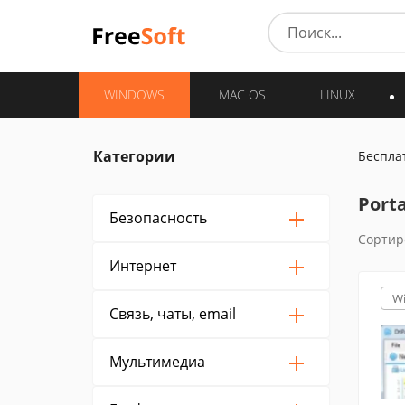
WINDOWS
MAC OS
LINUX
Категории
Беспла
Port
Безопасность
Сортир
Интернет
W
Связь, чаты, email
Мультимедиа