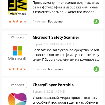
Программа для нанесения водяных знак
ов на фотографии и изображения. Умее
т изменять размер и качество изображе
ний, включая пакетный режим обработк
★
★
★
★
★
★
★
★
★
★
и.
Лицензия:
Бесплатно
Microsoft Safety Scanner
Windows
Версия: 1.0.3001.0 (149.71 МБ)
Бесплатное загружаемое средство безоп
асности. Оно не конфликтует с антивиру
сным ПО, установленным на компьютер
е....
★
★
★
★
★
★
★
★
★
★
Лицензия:
Бесплатно
CherryPlayer Portable
Windows
Версия: 3.3.2 (34.45 МБ)
Универсальный медиа проигрыватель,
способный воспроизводить как обычны