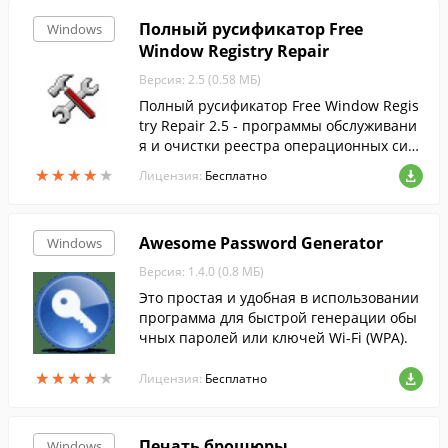
вания.
Полный русификатор Free
Windows
Window Registry Repair
Версия: 2.5 (0.58 МБ)
Полный русификатор Free Window Regis
try Repair 2.5 - программы обслуживани
я и очистки реестра операционных сист
ем семейства Windows.
★
★
★
★
★
★
★
★
★
★
Лицензия:
Бесплатно
Awesome Password Generator
Windows
Версия: 1.4.0 (0.8 МБ)
Это простая и удобная в использовании
программа для быстрой генерации обы
чных паролей или ключей Wi-Fi (WPA).
★
★
★
★
★
★
★
★
★
★
Лицензия:
Бесплатно
Печать брошюры
Windows