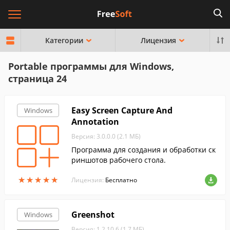
Категории
Лицензия
Portable программы для Windows,
страница 24
Easy Screen Capture And
Windows
Annotation
Версия: 3.0.0.0 (2.1 МБ)
Программа для создания и обработки ск
риншотов рабочего стола.
★
★
★
★
★
★
★
★
★
★
Лицензия:
Бесплатно
Greenshot
Windows
Версия: 1.2.10.6 (1.7 МБ)