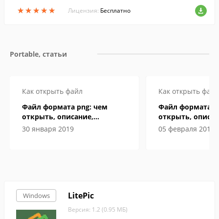
ода в анализируемом файле.
★
★
★
★
★
★
★
★
★
★
Лицензия:
Бесплатно
Portable, статьи
Как открыть файл
Как открыть файл
Файл формата png: чем
Файл формата D
открыть, описание,
открыть, описан
особенности
особенности
30 января 2019
05 февраля 2019
LitePic
Windows
Версия: 1.2 (0.95 МБ)