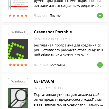
румент для работы с PHP-кодом. Позвол
яет заниматься созданием, редактирова
нием, отладкой и анализом кода для веб
★
★
★
★
★
★
★
★
★
★
-страниц и приложений.
Лицензия:
Платно
Greenshot Portable
Windows
Версия: 1.2.10.6 (1.43 МБ)
Бесплатная программа для создания ск
риншотоввсего рабочего стола, выделен
ной области или активного окна.
★
★
★
★
★
★
★
★
★
★
Лицензия:
Бесплатно
CEFEYACM
Windows
Версия: 1.2 (0.05 МБ)
Портативная утилита для анализа файл
ов на предмет вредоносного кода.Показ
ывает вероятность содержания такого к