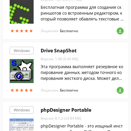
Бесплатная программа для создания ск
риншотов со встроенным редактором, к
оторый позволяет обавлять текстовые к
омментарии, рисовать объекты, размыв
★
★
★
★
★
★
★
★
★
★
ать выбранные области.
Лицензия:
Бесплатно
Drive SnapShot
Windows
Версия: 1.48 (0.44 МБ)
Эта программа выполняет резервное ко
пирование данных, методом точного ко
пирования жесткого диска. Может делат
ь регулярные бэкапы важных данных.
★
★
★
★
★
★
★
★
★
★
Лицензия:
Бесплатно
phpDesigner Portable
Windows
Версия: 8.1.2 (24.84 МБ)
phpDesigner Portable - это иощный инст