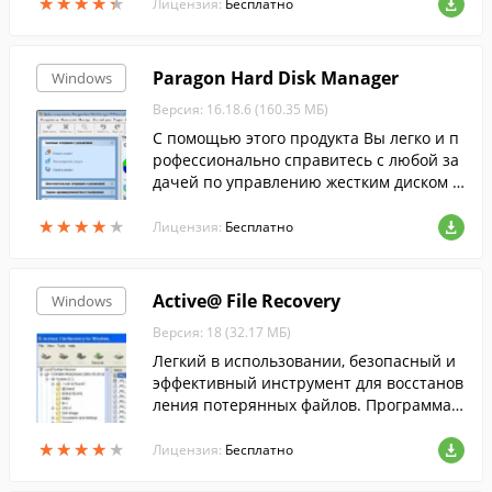
★
★
★
★
★
★
★
★
★
★
от MMO игр ! Программа проста в испол
Лицензия:
Бесплатно
ьзовании и не требует установки !
Paragon Hard Disk Manager
Windows
Версия: 16.18.6 (160.35 МБ)
С помощью этого продукта Вы легко и п
рофессионально справитесь с любой за
дачей по управлению жестким диском и
поддержке операционной системы.
★
★
★
★
★
★
★
★
★
★
Лицензия:
Бесплатно
Active@ File Recovery
Windows
Версия: 18 (32.17 МБ)
Легкий в использовании, безопасный и
эффективный инструмент для восстанов
ления потерянных файлов. Программа о
беспечивает восстановление данных в
★
★
★
★
★
★
★
★
★
★
результате случайного удаления, повре
Лицензия:
Бесплатно
ждения, вирусной атаки или форматиро