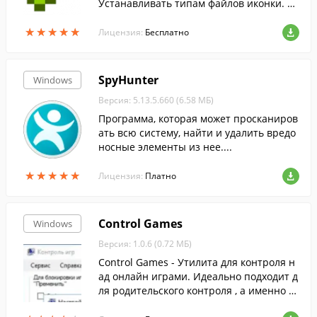
Устанавливать типам файлов иконки. Ас
социировать протоколы с программами.
★
★
★
★
★
★
★
★
★
★
Лицензия:
Бесплатно
SpyHunter
Windows
Версия: 5.13.5.660 (6.58 МБ)
Программа, которая может просканиров
ать всю систему, найти и удалить вредо
носные элементы из нее....
★
★
★
★
★
★
★
★
★
★
Лицензия:
Платно
Control Games
Windows
Версия: 1.0.6 (0.72 МБ)
Control Games - Утилита для контроля н
ад онлайн играми. Идеально подходит д
ля родительского контроля , а именно д
ля тех чьи дети попали под зависимость