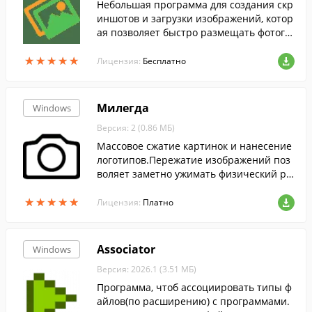
Небольшая программа для создания скр
иншотов и загрузки изображений, котор
ая позволяет быстро размещать фотогр
афии на форумах, торрентах, блогах, соц
★
★
★
★
★
★
★
★
★
★
иальных сетях и других сайтах.
Лицензия:
Бесплатно
Милегда
Windows
Версия: 2 (0.86 МБ)
Массовое сжатие картинок и нанесение
логотипов.Пережатие изображений поз
воляет заметно ужимать физический ра
змер файла для дальнейшего размешен
★
★
★
★
★
★
★
★
★
★
ия картинки в интернете.
Лицензия:
Платно
Associator
Windows
Версия: 2026.1 (3.51 МБ)
Программа, чтоб ассоциировать типы ф
айлов(по расширению) с программами.