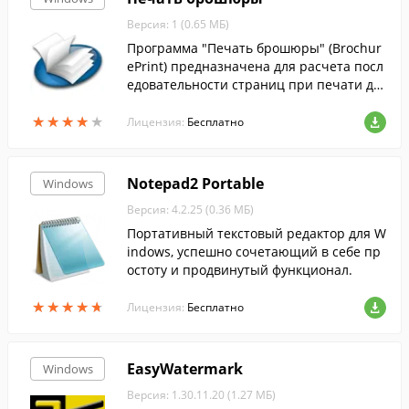
Версия: 1 (0.65 МБ)
Программа "Печать брошюры" (Brochur
ePrint) предназначена для расчета посл
едовательности страниц при печати до
кумента в виде брошюры.
★
★
★
★
★
★
★
★
★
★
Лицензия:
Бесплатно
Notepad2 Portable
Windows
Версия: 4.2.25 (0.36 МБ)
Портативный текстовый редактор для W
indows, успешно сочетающий в себе пр
остоту и продвинутый функционал.
★
★
★
★
★
★
★
★
★
★
Лицензия:
Бесплатно
EasyWatermark
Windows
Версия: 1.30.11.20 (1.27 МБ)