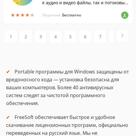
е аудио и видео файлы, так и потоковые
через интернет.
★
★
★
★
★
★
★
★
★
★
Лицензия:
Бесплатно
1
2
3
4
5
6
7
8
9
Portable программы для Windows защищены от
вредоносного кода — установка безопасна для
ваших компьютеров. Более 40 антивирусных
систем следят за чистотой программного
обеспечения.
FreeSoft обеспечивает быстрое и удобное
скачивание лицензионных программ, официально
переведенных на русский язык. Мы не