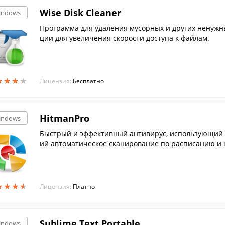
Wise Disk Cleaner
indows
Программа для удаления мусорных и других ненужны
ции для увеличения скорости доступа к файлам.
★
★
★
★
★
★
★
★
Лицензия:
Бесплатно
HitmanPro
indows
Быстрый и эффективный антивирус, использующий 
ий автоматическое сканирование по расписанию и 
★
★
★
★
★
★
★
★
Лицензия:
Платно
Sublime Text Portable
indows