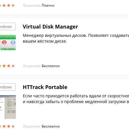
★
★
★
★
★
★
★
★
Лицензия:
Платно
Virtual Disk Manager
indows
Менеджер виртуальных дисков. Позволяет создават
вашем жёстком диске.
★
★
★
★
★
★
★
★
Лицензия:
Бесплатно
HTTrack Portable
indows
Если часто приходится работать вдали от скоростног
и навсегда забыть о проблеме медленной загрузки ве
★
★
★
★
★
★
★
★
Лицензия:
Бесплатно