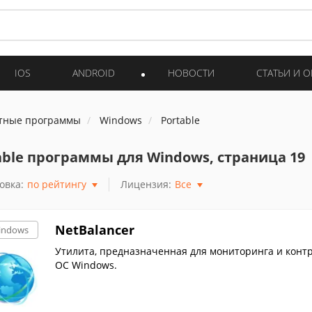
IOS
ANDROID
НОВОСТИ
СТАТЬИ И 
тные программы
Windows
Portable
able программы для Windows, страница 19
овка:
по рейтингу
Лицензия:
Все
NetBalancer
indows
Утилита, предназначенная для мониторинга и конт
ОС Windows.