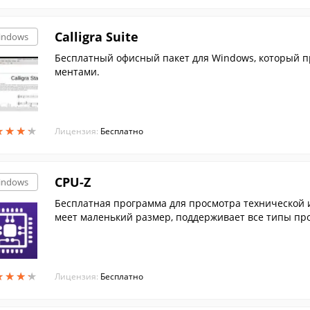
Calligra Suite
indows
Бесплатный офисный пакет для Windows, который пр
ментами.
★
★
★
★
★
★
★
★
Лицензия:
Бесплатно
CPU-Z
indows
Бесплатная программа для просмотра технической
меет маленький размер, поддерживает все типы про
★
★
★
★
★
★
★
★
Лицензия:
Бесплатно