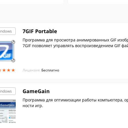
7GIF Portable
indows
Программа для просмотра анимированных GIF изобр
7GIF позволяет управлять воспроизведением GIF фа
★
★
★
★
★
★
★
★
Лицензия:
Бесплатно
GameGain
indows
Программа для оптимизации работы компьютера, о
ности игр.