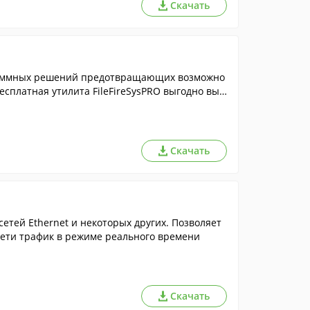
Скачать
раммных решений предотвращающих возможно
есплатная утилита FileFireSysPRO выгодно выд
ляя конкуренцию даже множеству платных прод
Скачать
тей Ethernet и некоторых других. Позволяет
ети трафик в режиме реального времени
Скачать