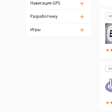
Навигация GPS
Разработчику
W
Игры
★
★
W
★
★