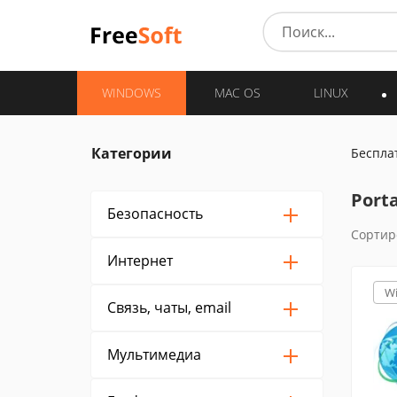
WINDOWS
MAC OS
LINUX
Категории
Беспла
Port
Безопасность
Сортир
Интернет
W
Связь, чаты, email
Мультимедиа