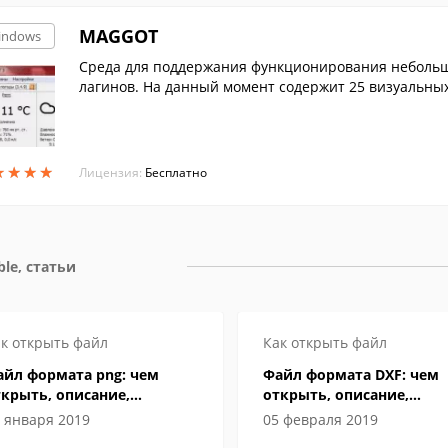
MAGGOT
indows
Среда для поддержания функционирования небольш
лагинов. На данный момент содержит 25 визуальных
★
★
★
★
★
★
★
★
Лицензия:
Бесплатно
ble, статьи
к открыть файл
Как открыть файл
айл формата png: чем
Файл формата DXF: чем
крыть, описание,
открыть, описание,
собенности
особенности
 января 2019
05 февраля 2019