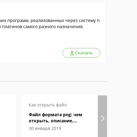
их программ, реализованных через систему п
 плагинов самого разного назначения.
Скачать
Как открыть файл
Как откры
Файл формата png: чем
Файл форм
открыть, описание,
открыть, 
особенности
особенно
30 января 2019
05 феврал