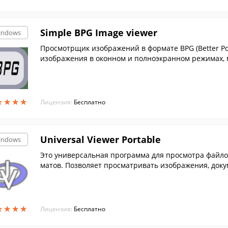
Simple BPG Image viewer
indows
Просмотрщик изображений в формате BPG (Better Por
изображения в оконном и полноэкранном режимах, 
★
★
★
★
★
★
★
★
Лицензия:
Бесплатно
Universal Viewer Portable
indows
Это универсальная программа для просмотра файл
матов. Позволяет просматривать изображения, доку
★
★
★
★
★
★
★
★
Лицензия:
Бесплатно