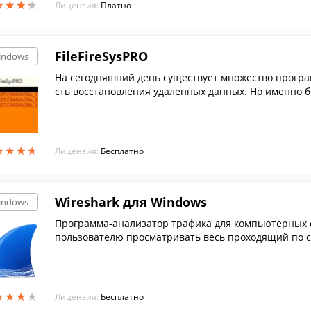
★
★
★
★
★
★
★
★
Лицензия:
Платно
FileFireSysPRO
indows
На сегодняшний день существует множество прог
сть восстановления удаленных данных. Но именно б
еляется своими особенностями из их числа, состав
уктов.
★
★
★
★
★
★
★
★
Лицензия:
Бесплатно
Wireshark для Windows
indows
Программа-анализатор трафика для компьютерных се
пользователю просматривать весь проходящий по с
★
★
★
★
★
★
★
★
Лицензия:
Бесплатно