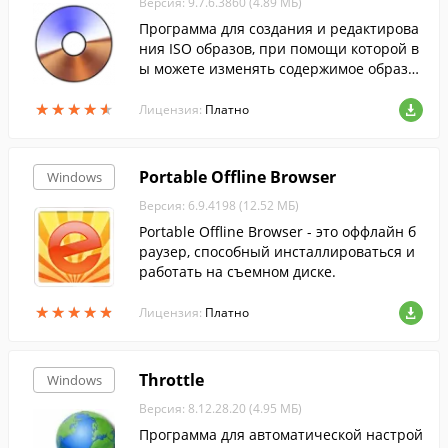
Версия: 9.7.6.3860 (4.89 МБ)
Программа для создания и редактирова
ния ISO образов, при помощи которой в
ы можете изменять содержимое образо
в, извлекать оттуда файлы или создават
★
★
★
★
★
★
★
★
★
★
ь ISO-файлы с жесткого диска.
Лицензия:
Платно
Portable Offline Browser
Windows
Версия: 6.9.4198 (12.52 МБ)
Portable Offline Browser - это оффлайн б
раузер, способный инсталлироваться и
работать на съемном диске.
★
★
★
★
★
★
★
★
★
★
Лицензия:
Платно
Throttle
Windows
Версия: 8.12.28.20 (4.95 МБ)
Программа для автоматической настрой