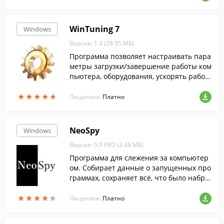
WinTuning 7
Windows
Версия: 1.4 (28.95 МБ)
Программа позволяет настраивать пара
метры загрузки/завершение работы ком
пьютера, оборудования, ускорять работ
у Интернет-соединения, редактировать
★
★
★
★
★
★
★
★
★
★
скрытые настройки Windows 7.
Лицензия:
Платно
NeoSpy
Windows
Версия: 5.9 PRO (3.48 МБ)
Программа для слежения за компьютер
ом. Собирает данные о запущенных про
граммах, сохраняет всё, что было набра
но на клавиатуре, делает снимки экран
★
★
★
★
★
★
★
★
★
★
а, перехватывает сообщения и пароли,
Лицензия:
Платно
...