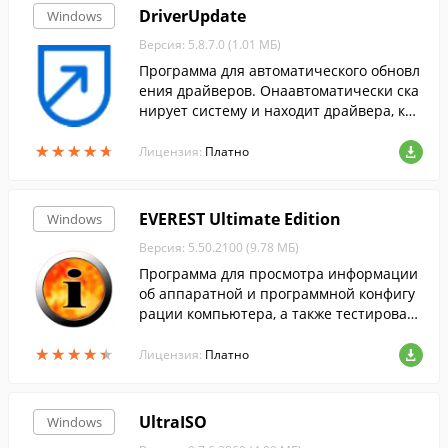
DriverUpdate
Windows
Версия: 5.8.7.0 (1.01 МБ)
Программа для автоматического обновл
ения драйверов. Онаавтоматически ска
нирует систему и находит драйвера, кот
орые необходимо обновить.
★
★
★
★
★
★
★
★
★
★
Лицензия:
Платно
EVEREST Ultimate Edition
Windows
Версия: 5.50.2100 (9.78 МБ)
Программа для просмотра информации
об аппаратной и программной конфигу
рации компьютера, а также тестирован
ия компьютера.
★
★
★
★
★
★
★
★
★
★
Лицензия:
Платно
UltraISO
Windows