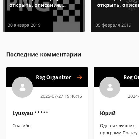
открыть, описание,
открыть, описа
особенности
особенности
30 января 2019
05 февраля 2019
Последние комментарии
Reg Organizer
Reg O
2025-07-27 19:46:16
2024-
Lyusyau *****
Юрий
Спасибо
Одна из лучших
программ.Пользую