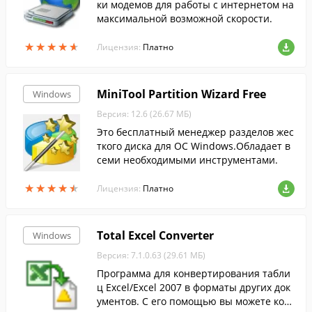
ки модемов для работы с интернетом на
максимальной возможной скорости.
★
★
★
★
★
★
★
★
★
★
Лицензия:
Платно
MiniTool Partition Wizard Free
Windows
Версия: 12.6 (26.67 МБ)
Это бесплатный менеджер разделов жес
ткого диска для ОС Windows.Обладает в
семи необходимыми инструментами.
★
★
★
★
★
★
★
★
★
★
Лицензия:
Платно
Total Excel Converter
Windows
Версия: 7.1.0.63 (29.61 МБ)
Программа для конвертирования табли
ц Excel/Excel 2007 в форматы других док
ументов. С его помощью вы можете кон