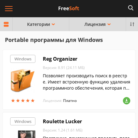
Категории
Лицензия
Portable программы для Windows
Reg Organizer
Windows
Версия: 8.91 (24.11 МБ)
Позволяет производить поиск в реестр
е. Имеет встроенную функцию удаления
программного обеспечения, которая по
зволяет производить полное удаление п
★
★
★
★
★
★
★
★
★
★
рограмм без остатков....
Лицензия:
Платно
Roulette Lucker
Windows
Версия: 1.24 (1.61 МБ)