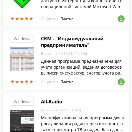
доступа в Интернет для компьютеров с
операционной системой Microsoft Wind
ows.
★
★
★
★
★
★
★
★
★
★
Лицензия:
Платно
CRM - "Индивидуальный
Windows
предприниматель"
Версия: 2.7.61.9 (32.42 МБ)
Данная программа предназначена для
учёта организаций, ведения договоров,
выписки счет-фактур, счетов, учета раб
от, услуг и денежных средств небольшой
★
★
★
★
★
★
★
★
★
★
Лицензия:
Платно
организацией или индивидуальным пре
дпринимателем.
All-Radio
Windows
Версия: 4.27 (10.04 МБ)
Многофункциональная программа для п
рослушивания радио через интернет, а
также просмотра ТВ и видео. База данн