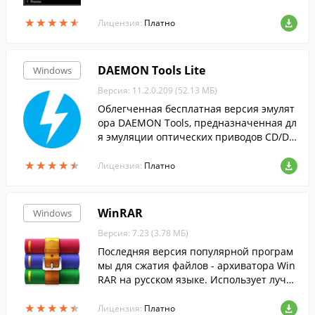
ых обновляется еженедельно. Возможно
★
★
★
★
★
★
★
★
★
★
сть добавления своих станций в избран
Лицензия:
Платно
ное.
DAEMON Tools Lite
Windows
Версия: 11.2.0.209 (52.13 МБ)
Облегченная бесплатная версия эмулят
ора DAEMON Tools, предназначенная дл
я эмуляции оптических приводов CD/DV
D и BluRay дисков.
★
★
★
★
★
★
★
★
★
★
Лицензия:
Платно
WinRAR
Windows
Версия: 7.23 (3.78 МБ)
Последняя версия популярной програм
мы для сжатия файлов - архиватора Win
RAR на русском языке. Использует лучш
ие методы....
★
★
★
★
★
★
★
★
★
★
Лицензия:
Платно