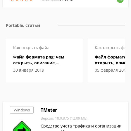
лнения форм.
Portable, статьи
Как открыть файл
Как открыть файл
Файл формата png: чем
Файл формата D
открыть, описание,
открыть, описан
особенности
особенности
30 января 2019
05 февраля 2019
TMeter
Windows
Версия: 18.0.875 (12.09 МБ)
Средство учета трафика и организации