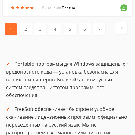
вертировать большое количество табли
★
★
★
★
★
★
★
★
★
★
ц в любой из форматов в пакетном режи
Лицензия:
Платно
ме.
1
2
3
4
5
6
7
Portable программы для Windows защищены от
вредоносного кода — установка безопасна для
ваших компьютеров. Более 40 антивирусных
систем следят за чистотой программного
обеспечения.
FreeSoft обеспечивает быстрое и удобное
скачивание лицензионных программ, официально
переведенных на русский язык. Мы не
распространяем взломанные или пиратские