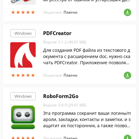
ных....
★
★
★
★
★
★
★
★
★
★
Лицензия:
Платно
PDFCreator
Windows
Версия: 5.1.2 (49.61 МБ)
Для создания PDF файла из текстового д
окумента с расширением doc, нужно ска
чать PDFCreator. Приложение позволяет
преобразовать текст, напечатанный в В
★
★
★
★
★
★
★
★
★
★
орде или Блокноте без конвертеров.
Лицензия:
Платно
RoboForm2Go
Windows
Версия: 9.4.9 (29.61 МБ)
Эта программа сохранит ваши логины/п
ароли, закладки, контакты и заметки, и з
ащитит их посторонних, а также позвол
ит быстро входить в учетные записи, бл
★
★
★
★
★
★
★
★
★
★
агодаря функции автоматического запо
Лицензия:
Платно