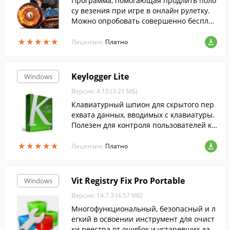
Программа, помогающая продлить поло
су везения при игре в онлайн рулетку.
Можно опробовать совершенно бесплат
но в течение 300 игр (выпавших чисел).
★
★
★
★
★
★
★
★
★
★
Благодаря использованию сложной сист
Лицензия:
Платно
емы ставок, сводится к минимуму вероя
тность крупного проигрыша.
Keylogger Lite
Windows
Версия: 4.10 (3.21 МБ)
Клавиатурный шпион для скрытого пер
ехвата данных, вводимых с клавиатуры.
Полезен для контроля пользователей ко
мпьютера.
★
★
★
★
★
★
★
★
★
★
Лицензия:
Платно
Vit Registry Fix Pro Portable
Windows
Версия: 14.7.3 (4.57 МБ)
Многофункциональный, безопасный и л
егкий в освоении инструмент для очист
ки реестра от ошибок и устаревших дан