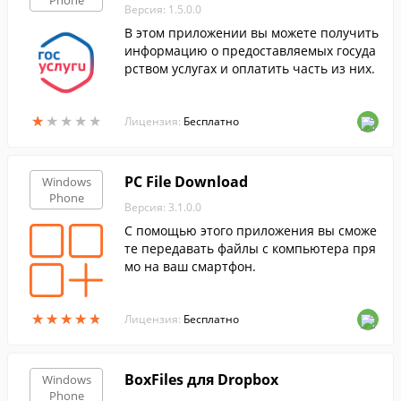
Phone
Версия: 1.5.0.0
В этом приложении вы можете получить
информацию о предоставляемых госуда
рством услугах и оплатить часть из них.
★
★
★
★
★
★
★
★
★
★
Лицензия:
Бесплатно
PC File Download
Windows
Phone
Версия: 3.1.0.0
С помощью этого приложения вы сможе
те передавать файлы с компьютера пря
мо на ваш смартфон.
★
★
★
★
★
★
★
★
★
★
Лицензия:
Бесплатно
BoxFiles для Dropbox
Windows
Phone