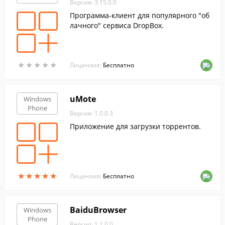
Версия: 3.15.0.0
Программа-клиент для популярного "об
лачного" сервиса DropBox.
★
★
★
★
★
★
★
★
★
★
Лицензия:
Бесплатно
uMote
Windows
Phone
Версия: 1.0.0.3
Приложение для загрузки торрентов.
★
★
★
★
★
★
★
★
★
★
Лицензия:
Бесплатно
BaiduBrowser
Windows
Phone
Версия: 1.1.0.0