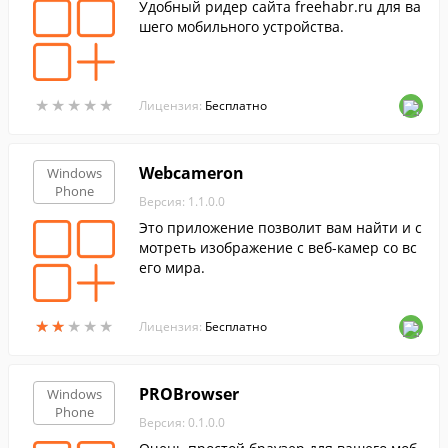
Удобный ридер сайта freehabr.ru для ва
шего мобильного устройства.
★
★
★
★
★
★
★
★
★
★
Лицензия:
Бесплатно
Webcameron
Windows
Phone
Версия: 1.1.0.0
Это приложение позволит вам найти и с
мотреть изображение с веб-камер со вс
его мира.
★
★
★
★
★
★
★
★
★
★
Лицензия:
Бесплатно
PROBrowser
Windows
Phone
Версия: 0.1.0.0