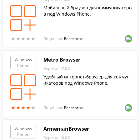
Мобильный браузер для коммуникаторо
в под Windows Phone.
★
★
★
★
★
★
★
★
★
★
Лицензия:
Бесплатно
Metro Browser
Windows
Phone
Версия: 1.7.0.0
Удобный интернет-браузер для коммун
икаторов под Windows Phone.
★
★
★
★
★
★
★
★
★
★
Лицензия:
Бесплатно
ArmenianBrowser
Windows
Phone
Версия: 1.0.0.0