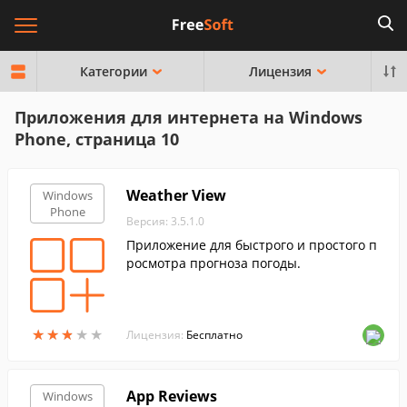
Категории
Лицензия
Приложения для интернета на Windows
Phone, страница 10
Weather View
Windows
Phone
Версия: 3.5.1.0
Приложение для быстрого и простого п
росмотра прогноза погоды.
★
★
★
★
★
★
★
★
★
★
Лицензия:
Бесплатно
App Reviews
Windows