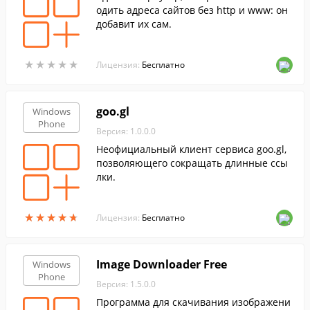
одить адреса сайтов без http и www: он
добавит их сам.
★
★
★
★
★
★
★
★
★
★
Лицензия:
Бесплатно
goo.gl
Windows
Phone
Версия: 1.0.0.0
Неофициальный клиент сервиса goo.gl,
позволяющего сокращать длинные ссы
лки.
★
★
★
★
★
★
★
★
★
★
Лицензия:
Бесплатно
Image Downloader Free
Windows
Phone
Версия: 1.5.0.0
Программа для скачивания изображени