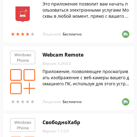
Это приложение позволит вам начать п
ользоваться электронными услугами Мо
сквы в любой момент, прямо с вашего м
обильного устройства.
★
★
★
★
★
★
★
★
★
★
Лицензия:
Бесплатно
Webcam Remote
Windows
Phone
Версия: 3.24.0.0
Приложение, позволяющее просматрив
ать изображение с веб-камеры вашего д
омашнего ПК, используя для этого устро
йство Windows Phone.
★
★
★
★
★
★
★
★
★
★
Лицензия:
Бесплатно
СвободноХабр
Windows
Phone
Версия: 1.1.0.0