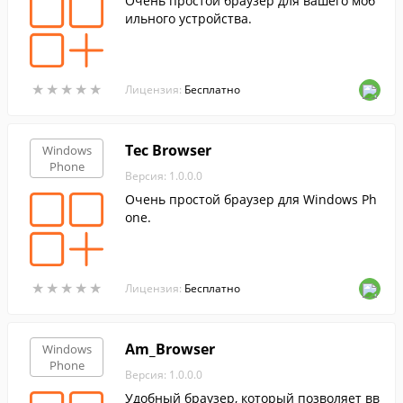
Очень простой браузер для вашего моб
ильного устройства.
★
★
★
★
★
★
★
★
★
★
Лицензия:
Бесплатно
Tec Browser
Windows
Phone
Версия: 1.0.0.0
Очень простой браузер для Windows Ph
one.
★
★
★
★
★
★
★
★
★
★
Лицензия:
Бесплатно
Am_Browser
Windows
Phone
Версия: 1.0.0.0
Удобный браузер, который позволяет вв