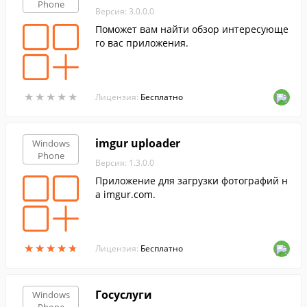
Phone
Версия: 3.0.0.0
Поможет вам найти обзор интересующе
го вас приложения.
★
★
★
★
★
★
★
★
★
★
Лицензия:
Бесплатно
imgur uploader
Windows
Phone
Версия: 1.3.0.0
Приложение для загрузки фотографий н
а imgur.com.
★
★
★
★
★
★
★
★
★
★
Лицензия:
Бесплатно
Госуслуги
Windows