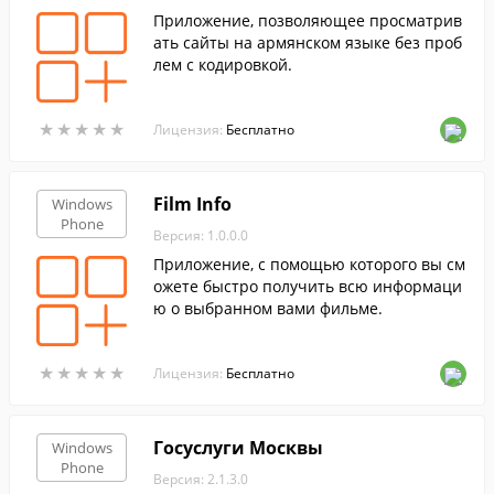
Приложение, позволяющее просматрив
ать сайты на армянском языке без проб
лем с кодировкой.
★
★
★
★
★
★
★
★
★
★
Лицензия:
Бесплатно
Film Info
Windows
Phone
Версия: 1.0.0.0
Приложение, с помощью которого вы см
ожете быстро получить всю информаци
ю о выбранном вами фильме.
★
★
★
★
★
★
★
★
★
★
Лицензия:
Бесплатно
Госуслуги Москвы
Windows
Phone
Версия: 2.1.3.0