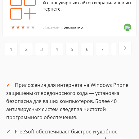
й с популярных сайтов и хранилищ в ин
тернете.
★
★
★
★
★
★
★
★
★
★
Лицензия:
Бесплатно
1
2
3
4
5
6
7
8
9
Приложения для интернета на Windows Phone
защищены от вредоносного кода — установка
безопасна для ваших компьютеров. Более 40
антивирусных систем следят за чистотой
программного обеспечения.
FreeSoft обеспечивает быстрое и удобное