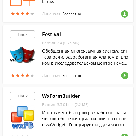
Linux.
★
★
★
★
★
★
★
★
★
★
Лицензия:
Бесплатно
Festival
Linux
Версия: 2.4 (0.75 МБ)
Обобщенная многоязычная система син
теза речи, разработанная Аланом В. Блэ
ком в Исследовательском Центре Речев
ых Технологий (CSTR) в университете Эд
★
★
★
★
★
★
★
★
★
★
инбурга.
Лицензия:
Бесплатно
WxFormBuilder
Linux
Версия: 3.5.0 beta (2.2 МБ)
Инструмент быстрой разработки графи
ческой оболочки приложений, на основ
е wxWidgets.Генерирует код для языков
программирования C++, Python и XRC (X