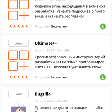
Roguelike игра, находящаяся в активной
разработке. Узнайте подробнее о прогр
амме и скачайте бесплатно!
★
★
★
★
★
★
★
★
★
★
Лицензия:
Бесплатно
Ultimate++
Linux
Версия: 8227 (42.44 МБ)
Кросс-платформенный инструментарий
разработки ПО на языке программиров
ания C++. Позволяет уменьшить сложно
сть десктопных программ за счёт интен
★
★
★
★
★
★
★
★
★
★
сивного использования особенностей C
Лицензия:
Бесплатно
++.
Bugzilla
Linux
Версия: 4.4.4 (2.82 МБ)
Приложение для отслеживания ошибок.