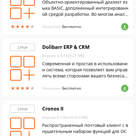
Объектно-ориентированный диалект яз
ыка BASIC, дополненный интегрированн
ой средой разработки. Во многом анало
гичен Microsoft Visual Basic.
★
★
★
★
★
★
★
★
★
★
Лицензия:
Бесплатно
Dolibarr ERP & CRM
Linux
Версия: 6.0.0 (39.21 МБ)
Современная и простая в использовани
и система, которая позволяет вам управ
лять всеми сторонами вашего бизнеса
(контакты, инвойсы, заказы, продукты, с
★
★
★
★
★
★
★
★
★
★
клады, переписки, задачи и т.п.).
Лицензия:
Бесплатно
Cronos II
Linux
Версия: 0.3.0pre9 (0.9 МБ)
Распространенный почтовый клиент с в
нушительным набором функций для ОС