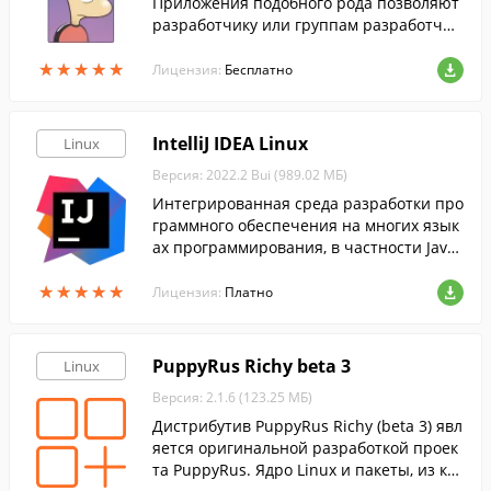
Приложения подобного рода позволяют
разработчику или группам разработчик
ов отслеж…
★
★
★
★
★
★
★
★
★
★
Лицензия:
Бесплатно
IntelliJ IDEA Linux
Linux
Версия: 2022.2 Bui (989.02 МБ)
Интегрированная cреда разработки про
граммного обеспечения на многих язык
ах программирования, в частности Java,
JavaScript, Python и др.
★
★
★
★
★
★
★
★
★
★
Лицензия:
Платно
PuppyRus Richy beta 3
Linux
Версия: 2.1.6 (123.25 МБ)
Дистрибутив PuppyRus Richy (beta 3) явл
яется оригинальной разработкой проек
та PuppyRus. Ядро Linux и пакеты, из кот