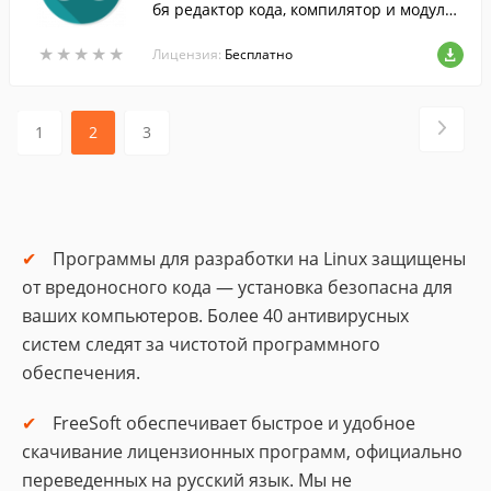
бя редактор кода, компилятор и модуль
передачи прошивки в плату Arduino.
★
★
★
★
★
★
★
★
★
★
Лицензия:
Бесплатно
1
2
3
Программы для разработки на Linux защищены
от вредоносного кода — установка безопасна для
ваших компьютеров. Более 40 антивирусных
систем следят за чистотой программного
обеспечения.
FreeSoft обеспечивает быстрое и удобное
скачивание лицензионных программ, официально
переведенных на русский язык. Мы не