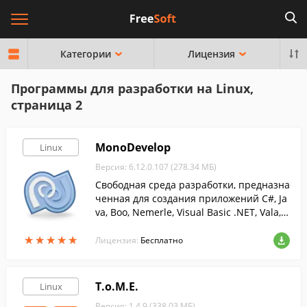
Категории
Лицензия
Программы для разработки на Linux,
страница 2
MonoDevelop
Linux
Версия: 6.12.0.107 (278.34 МБ)
Свободная среда разработки, предназна
ченная для создания приложений C#, Ja
va, Boo, Nemerle, Visual Basic .NET, Vala, C
IL, C и C++.
★
★
★
★
★
★
★
★
★
★
Лицензия:
Бесплатно
T.o.M.E.
Linux
Версия: 1.4.9 (338.03 МБ)