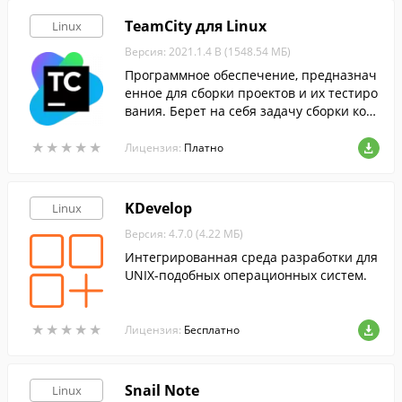
TeamCity для Linux
Linux
Версия: 2021.1.4 B (1548.54 МБ)
Программное обеспечение, предназнач
енное для сборки проектов и их тестиро
вания. Берет на себя задачу сборки кон
ечного проекта из разных рабочих част
★
★
★
★
★
★
★
★
★
★
ей и тестирования кода.
Лицензия:
Платно
KDevelop
Linux
Версия: 4.7.0 (4.22 МБ)
Интегрированная среда разработки для
UNIX-подобных операционных систем.
★
★
★
★
★
★
★
★
★
★
Лицензия:
Бесплатно
Snail Note
Linux