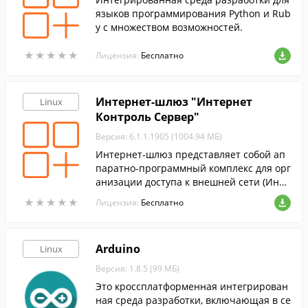
языков программирования Python и Rub
y с множеством возможностей.
★
★
★
★
★
★
★
★
★
★
Лицензия:
Бесплатно
Интернет-шлюз "Интернет
Linux
Контроль Сервер"
Версия: 6.1.1.1905 (1004.94 МБ)
Интернет-шлюз представляет собой ап
паратно-программный комплекс для орг
анизации доступа к внешней сети (Инте
рнет) из локальной сети.
★
★
★
★
★
★
★
★
★
★
Лицензия:
Бесплатно
Arduino
Linux
Версия: 1.8.5 (99 МБ)
Это кроссплатформенная интегрирован
ная среда разработки, включающая в се