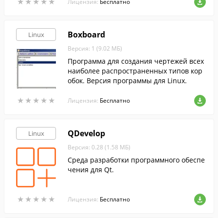
★
★
★
★
★
★
★
★
★
★
ML Resource).
Лицензия:
Бесплатно
Boxboard
Linux
Версия: 1 (9.02 МБ)
Программа для создания чертежей всех
наиболее распространенных типов кор
обок. Версия программы для Linux.
★
★
★
★
★
★
★
★
★
★
Лицензия:
Бесплатно
QDevelop
Linux
Версия: 0.28 (1.58 МБ)
Среда разработки программного обеспе
чения для Qt.
★
★
★
★
★
★
★
★
★
★
Лицензия:
Бесплатно