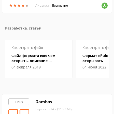
орых собрана система, скомпилированы
★
★
★
★
★
★
★
★
★
★
разработчиками из исходных кодов.
Лицензия:
Бесплатно
Разработка, статьи
Как открыть файл
Как открыть файл
Файл формата exe: чем
Формат ePub: че
открыть, описание,
открывать
особенности
04 февраля 2019
04 июня 2022
Gambas
Linux
Версия: 3.14.2 (11.93 МБ)